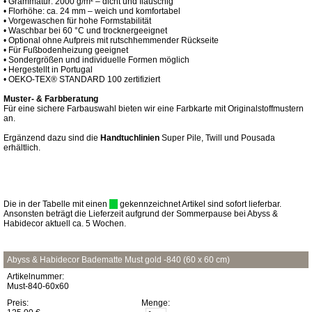
• Grammatur: 2000 g/m² – dicht und flauschig
• Florhöhe: ca. 24 mm – weich und komfortabel
• Vorgewaschen für hohe Formstabilität
• Waschbar bei 60 °C und trocknergeeignet
• Optional ohne Aufpreis mit rutschhemmender Rückseite
• Für Fußbodenheizung geeignet
• Sondergrößen und individuelle Formen möglich
• Hergestellt in Portugal
• OEKO-TEX® STANDARD 100 zertifiziert
Muster- & Farbberatung
Für eine sichere Farbauswahl bieten wir eine Farbkarte mit Originalstoffmustern
an.
Ergänzend dazu sind die
Handtuchlinien
Super Pile, Twill und Pousada
erhältlich.
Die in der Tabelle mit einen
gekennzeichnet Artikel sind sofort lieferbar.
Ansonsten beträgt die Lieferzeit aufgrund der Sommerpause bei Abyss &
Habidecor aktuell ca. 5 Wochen.
Abyss & Habidecor Badematte Must gold -840 (60 x 60 cm)
Artikelnummer:
Must-840-60x60
Preis:
Menge: