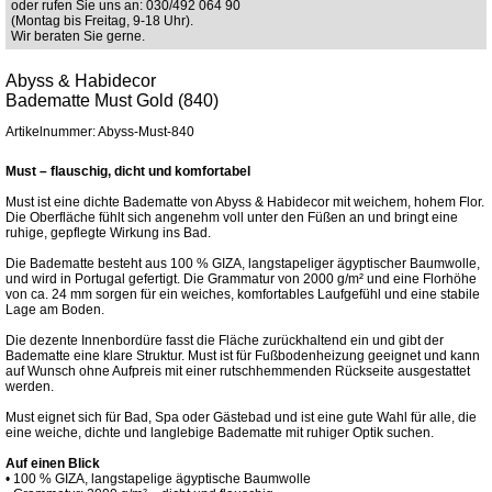
oder rufen Sie uns an: 030/492 064 90
(Montag bis Freitag, 9-18 Uhr).
Wir beraten Sie gerne.
Abyss & Habidecor
Badematte Must Gold (840)
Artikelnummer: Abyss-Must-840
Must – flauschig, dicht und komfortabel
Must ist eine dichte Badematte von Abyss & Habidecor mit weichem, hohem Flor.
Die Oberfläche fühlt sich angenehm voll unter den Füßen an und bringt eine
ruhige, gepflegte Wirkung ins Bad.
Die Badematte besteht aus 100 % GIZA, langstapeliger ägyptischer Baumwolle,
und wird in Portugal gefertigt. Die Grammatur von 2000 g/m² und eine Florhöhe
von ca. 24 mm sorgen für ein weiches, komfortables Laufgefühl und eine stabile
Lage am Boden.
Die dezente Innenbordüre fasst die Fläche zurückhaltend ein und gibt der
Badematte eine klare Struktur. Must ist für Fußbodenheizung geeignet und kann
auf Wunsch ohne Aufpreis mit einer rutschhemmenden Rückseite ausgestattet
werden.
Must eignet sich für Bad, Spa oder Gästebad und ist eine gute Wahl für alle, die
eine weiche, dichte und langlebige Badematte mit ruhiger Optik suchen.
Auf einen Blick
• 100 % GIZA, langstapelige ägyptische Baumwolle