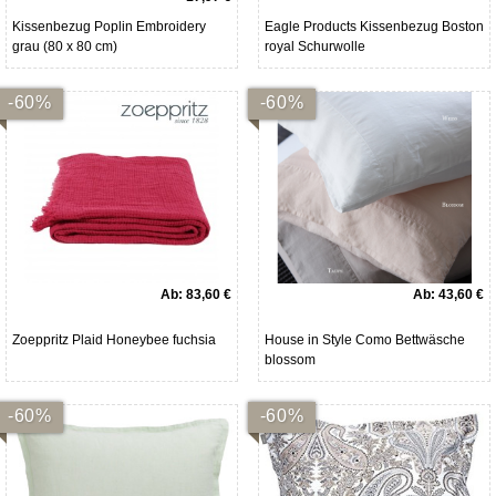
Kissenbezug Poplin Embroidery
Eagle Products Kissenbezug Boston
grau (80 x 80 cm)
royal Schurwolle
-60%
-60%
Ab:
83,60 €
Ab:
43,60 €
Zoeppritz Plaid Honeybee fuchsia
House in Style Como Bettwäsche
blossom
-60%
-60%