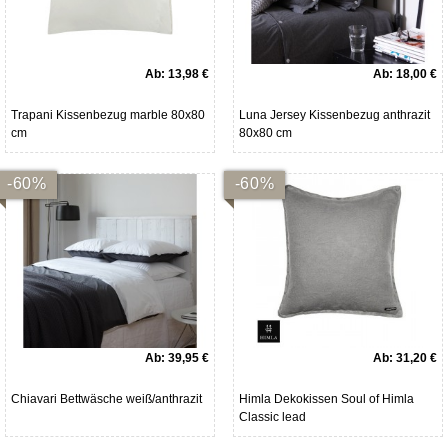
Ab:
13,98 €
Ab:
18,00 €
Trapani Kissenbezug marble 80x80
Luna Jersey Kissenbezug anthrazit
cm
80x80 cm
-60%
-60%
Ab:
39,95 €
Ab:
31,20 €
Chiavari Bettwäsche weiß/anthrazit
Himla Dekokissen Soul of Himla
Classic lead