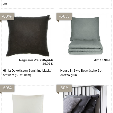
cm
-60%
-60%
Regulärer Preis:
35,00 €
Ab:
13,98 €
14,00 €
Himla Dekokissen Sunshine black /
House In Style Bettwäsche Set
schwarz (50 x 50cm)
Arezzo grün
-60%
-60%