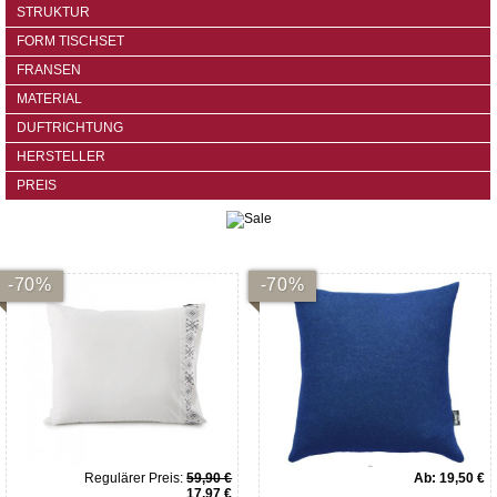
STRUKTUR
FORM TISCHSET
FRANSEN
MATERIAL
DUFTRICHTUNG
HERSTELLER
PREIS
-70%
-70%
Regulärer Preis:
59,90 €
Ab:
19,50 €
17,97 €