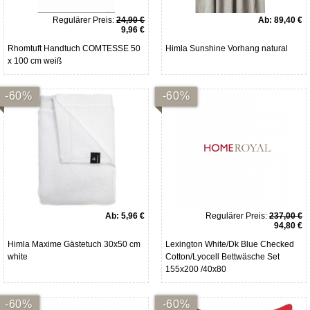
Regulärer Preis:
24,90 €
Ab:
89,40 €
9,96 €
Rhomtuft Handtuch COMTESSE 50
Himla Sunshine Vorhang natural
x 100 cm weiß
-60%
-60%
Ab:
5,96 €
Regulärer Preis:
237,00 €
94,80 €
Himla Maxime Gästetuch 30x50 cm
Lexington White/Dk Blue Checked
white
Cotton/Lyocell Bettwäsche Set
155x200 /40x80
-60%
-60%