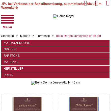
-5% bei Vorkasse per Banküberweisung, automatischer Abzug im
Warenkorb
Menü
Startseite
>
Marken
>
Formesse
>
Bella Donna Jersey Alto H: 45 cm
MATRATZENHÖHE
GRÖSSE
FARBTÖNE
MATERIAL
HERSTELLER
PREIS