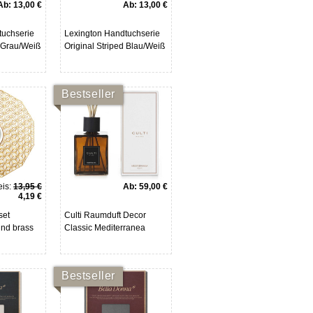
Ab:
13,00 €
Ab:
13,00 €
tuchserie
Lexington Handtuchserie
d Grau/Weiß
Original Striped Blau/Weiß
Bestseller
is:
13,95 €
Ab:
59,00 €
4,19 €
set
Culti Raumduft Decor
und brass
Classic Mediterranea
Bestseller