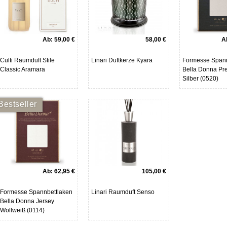
Ab:
59,00 €
58,00 €
A
Culti Raumduft Stile
Linari Duftkerze Kyara
Formesse Spann
Classic Aramara
Bella Donna P
Silber (0520)
Bestseller
Ab:
62,95 €
105,00 €
Formesse Spannbettlaken
Linari Raumduft Senso
Bella Donna Jersey
Wollweiß (0114)