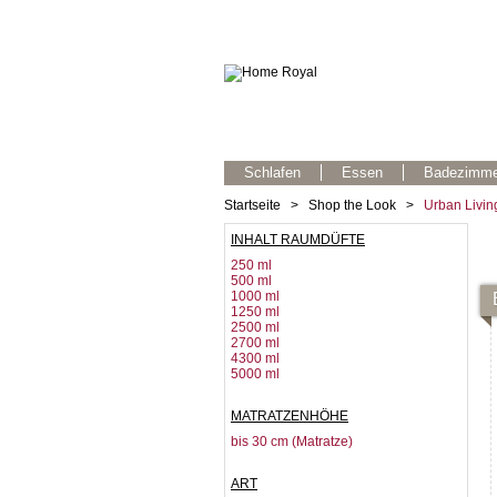
Schlafen
Essen
Badezimme
Startseite
>
Shop the Look
>
Urban Livin
INHALT RAUMDÜFTE
250 ml
500 ml
1000 ml
1250 ml
2500 ml
2700 ml
4300 ml
5000 ml
MATRATZENHÖHE
bis 30 cm (Matratze)
ART