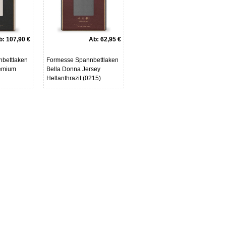
b:
107,90 €
Ab:
62,95 €
bettlaken
Formesse Spannbettlaken
remium
Bella Donna Jersey
Hellanthrazit (0215)