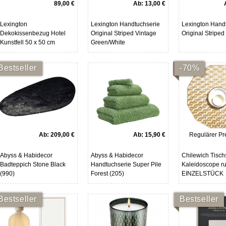
89,00 €
Ab:
13,00 €
Lexington
Lexington Handtuchserie
Lexington Hand
Dekokissenbezug Hotel
Original Striped Vintage
Original Stripe
Kunstfell 50 x 50 cm
Green/White
Bestseller
-70%
SALE
Ab:
209,00 €
Ab:
15,90 €
Regulärer Pre
Abyss & Habidecor
Abyss & Habidecor
Chilewich Tisch
Badteppich Stone Black
Handtuchserie Super Pile
Kaleidoscope r
(990)
Forest (205)
EINZELSTÜCK
Bestseller
Bestseller