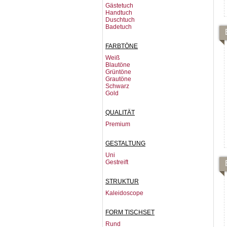
Gästetuch
Handtuch
Duschtuch
Badetuch
FARBTÖNE
Weiß
Blautöne
Grüntöne
Grautöne
Schwarz
Gold
QUALITÄT
Premium
GESTALTUNG
Uni
Gestreift
STRUKTUR
Kaleidoscope
FORM TISCHSET
Rund