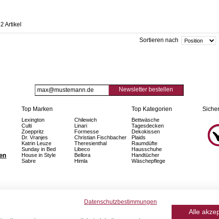
2 Artikel
Sortieren nach
Newsletter bestellen
Top Marken
Top Kategorien
Sicher
Lexington
Chilewich
Bettwäsche
Culti
Linari
Tagesdecken
Zoeppritz
Formesse
Dekokissen
Dr. Vranjes
Christian Fischbacher
Plaids
Katrin Leuze
Theresienthal
Raumdüfte
Sunday in Bed
Libeco
Hausschuhe
fen
House in Style
Bellora
Handtücher
Sabre
Himla
Wäschepflege
Datenschutzbestimmungen
Alle akze