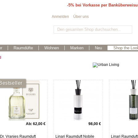
-5% bei Vorkasse per Banküberweis
Anmelden
Über uns
r
Raumdüfte
Wohnen
Marken
Neu
Shop the Loo
g
Bestseller
Ab:
62,00 €
98,00 €
Dr. Vranjes Raumduft
Linari Raumduft Nobile
Linari Raumduft