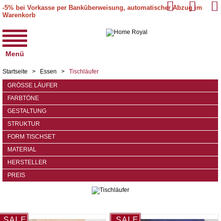
-5% bei Vorkasse per Banküberweisung, automatischer Abzug im
Warenkorb
Menü
Startseite
>
Essen
>
Tischläufer
GRÖSSE LÄUFER
FARBTÖNE
GESTALTUNG
STRUKTUR
FORM TISCHSET
MATERIAL
HERSTELLER
PREIS
SALE
SALE