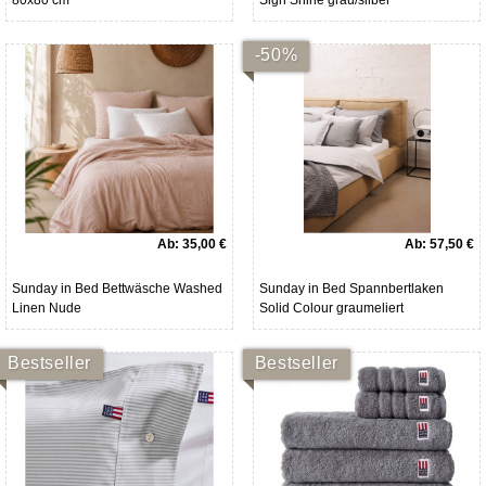
80x80 cm
Sign Shine grau/silber
-50%
Ab:
35,00 €
Ab:
57,50 €
Sunday in Bed Bettwäsche Washed
Sunday in Bed Spannbertlaken
Linen Nude
Solid Colour graumeliert
Bestseller
Bestseller