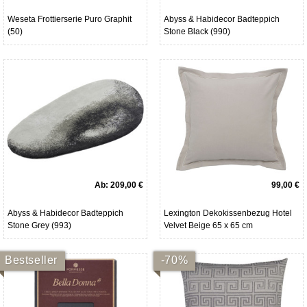
Weseta Frottierserie Puro Graphit
Abyss & Habidecor Badteppich
(50)
Stone Black (990)
Ab:
209,00 €
99,00 €
Abyss & Habidecor Badteppich
Lexington Dekokissenbezug Hotel
Stone Grey (993)
Velvet Beige 65 x 65 cm
Bestseller
-70%