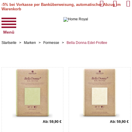
-5% bei Vorkasse per Banküberweisung, automatischer Abzug im
Warenkorb
Menü
Startseite
>
Marken
>
Formesse
>
Bella Donna Edel-Frottee
Ab:
59,90 €
Ab:
59,90 €