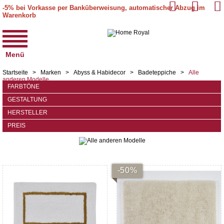
-5% bei Vorkasse per Banküberweisung, automatischer Abzug im
Warenkorb
Menü
Startseite
>
Marken
>
Abyss & Habidecor
>
Badeteppiche
>
Alle
anderen Modelle
FARBTÖNE
GESTALTUNG
HERSTELLER
PREIS
-50%