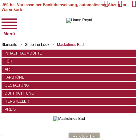
-5% bei Vorkasse per Banküberweisung, automatischer Abzug im
Warenkorb
Menü
Startseite
>
Shop the Look
>
Maskulines Bad
INHALT RAUMDÜFTE
FÜR
ART
FARBTÖNE
GESTALTUNG
DUFTRICHTUNG
HERSTELLER
PREIS
Bestseller