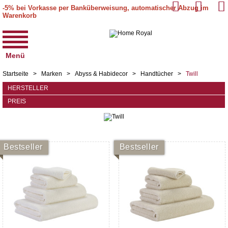
-5% bei Vorkasse per Banküberweisung, automatischer Abzug im
Warenkorb
Menü
Startseite
>
Marken
>
Abyss & Habidecor
>
Handtücher
>
Twill
HERSTELLER
PREIS
Bestseller
Bestseller