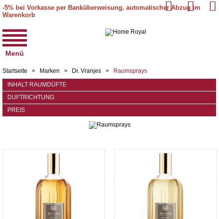
-5% bei Vorkasse per Banküberweisung, automatischer Abzug im
Warenkorb
Menü
Startseite
>
Marken
>
Dr. Vranjes
>
Raumsprays
INHALT RAUMDÜFTE
DUFTRICHTUNG
PREIS