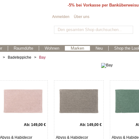
-5% bei Vorkasse per Banküberweis
Anmelden
Über uns
r
Raumdüfte
Wohnen
Marken
Neu
Shop the Loo
>
Badeteppiche
>
Bay
Ab:
149,00 €
Ab:
149,00 €
A
Abyss & Habidecor
Abyss & Habidecor
Abyss & Habide