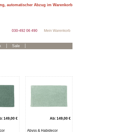
ung, automatischer Abzug im Warenkorb
030-492 06 490
Mein Warenkorb
k
Sale
b:
149,00 €
Ab:
149,00 €
cor
Abyss & Habidecor