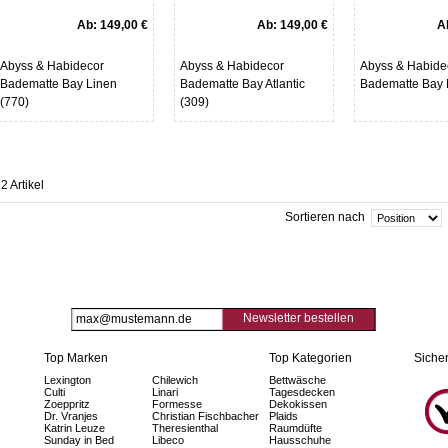
Ab:
149,00 €
Ab:
149,00 €
A
Abyss & Habidecor
Abyss & Habidecor
Abyss & Habide
Badematte Bay Linen
Badematte Bay Atlantic
Badematte Bay 
(770)
(309)
2 Artikel
Sortieren nach
Newsletter bestellen
Top Marken
Top Kategorien
Sicher
Lexington
Chilewich
Bettwäsche
Culti
Linari
Tagesdecken
Zoeppritz
Formesse
Dekokissen
Dr. Vranjes
Christian Fischbacher
Plaids
Katrin Leuze
Theresienthal
Raumdüfte
Sunday in Bed
Libeco
Hausschuhe