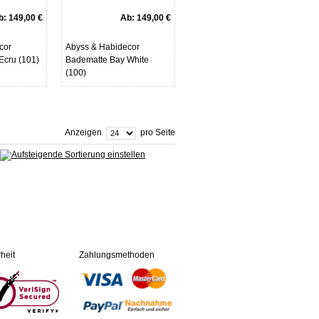
b:
149,00 €
Ab:
149,00 €
cor
Abyss & Habidecor
Ecru (101)
Badematte Bay White
(100)
Anzeigen
pro Seite
heit
Zahlungsmethoden