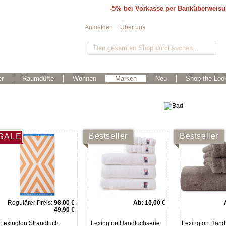
-5% bei Vorkasse per Banküberweis
Anmelden
Über uns
r
Raumdüfte
Wohnen
Marken
Neu
Shop the Loo
Bestseller
Bestseller
SALE
Regulärer Preis:
98,00 €
Ab:
10,00 €
49,90 €
Lexington Strandtuch
Lexington Handtuchserie
Lexington Hand