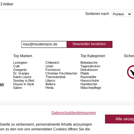
3 Artikel
Sortieren nach
Newsletter bestellen
Top Marken
Top Kategorien
Sicher
Lexington
Chilewich
Bettwäsche
Culti
Linari
Tagesdecken
Zoeppritz
Formesse
Dekokissen
Dr. Vranjes
Christian Fischbacher
Plaids
Katrin Leuze
Theresienthal
Raumdüfte
Sunday in Bed
Libeco
Hausschuhe
fen
House in Style
Bellora
Handtücher
Sabre
Himla
Wäschepflege
Datenschutzbestimmungen
Alle akze
seite zu verbessern, personalisierte Inhalte anzuzeigen
onen zu den von uns verwendeten Cookies öffnen Sie die
© 2026 Home Royal