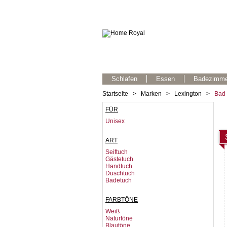
Schlafen
Essen
Badezimme
Startseite
>
Marken
>
Lexington
>
Bad
FÜR
Unisex
ART
Seiftuch
Gästetuch
Handtuch
Duschtuch
Badetuch
FARBTÖNE
Weiß
Naturtöne
Blautöne