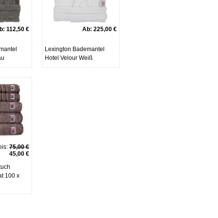
b:
112,50 €
Ab:
225,00 €
mantel
Lexington Bademantel
au
Hotel Velour Weiß
is:
75,00 €
45,00 €
tuch
at 100 x