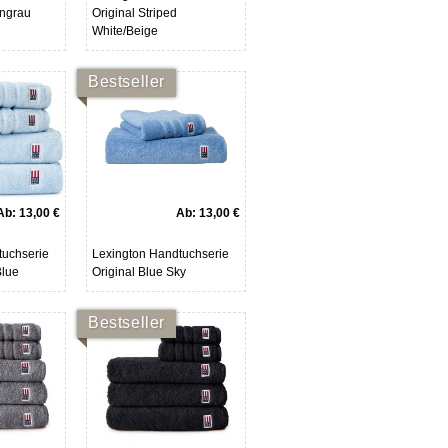
engrau
Original Striped
White/Beige
Bestseller
Ab:
13,00 €
Ab:
13,00 €
tuchserie
Lexington Handtuchserie
Blue
Original Blue Sky
Bestseller