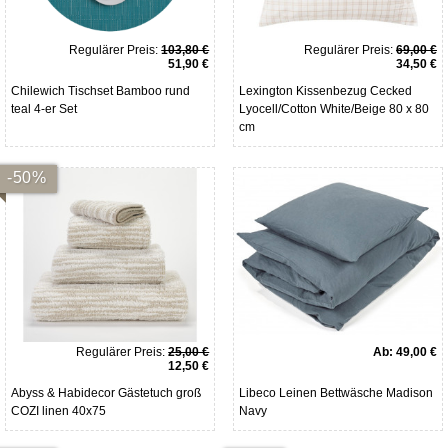
Regulärer Preis:
103,80 €
Regulärer Preis:
69,00 €
51,90 €
34,50 €
Chilewich Tischset Bamboo rund
Lexington Kissenbezug Cecked
teal 4-er Set
Lyocell/Cotton White/Beige 80 x 80
cm
-50%
Regulärer Preis:
25,00 €
Ab:
49,00 €
12,50 €
Abyss & Habidecor Gästetuch groß
Libeco Leinen Bettwäsche Madison
COZI linen 40x75
Navy