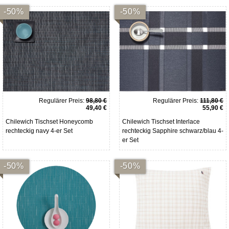
-50%
-50%
Regulärer Preis:
98,80 €
Regulärer Preis:
111,80 €
49,40 €
55,90 €
Chilewich Tischset Honeycomb
Chilewich Tischset Interlace
rechteckig navy 4-er Set
rechteckig Sapphire schwarz/blau 4-
er Set
-50%
-50%