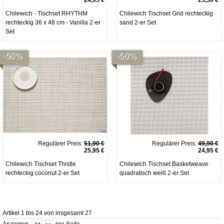
Chilewich - Tischset RHYTHM
Chilewich Tischset Grid rechteckig
rechteckig 36 x 48 cm - Vanilla 2-er
sand 2-er Set
Set
-50%
-50%
Regulärer Preis:
51,90 €
Regulärer Preis:
49,90 €
25,95 €
24,95 €
Chilewich Tischset Thistle
Chilewich Tischset Basketweave
rechteckig coconut 2-er Set
quadratisch weiß 2-er Set
Artikel 1 bis 24 von insgesamt 27