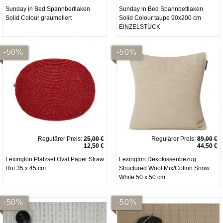
Sunday in Bed Spannbertlaken
Sunday in Bed Spannbettlaken
Solid Colour graumeliert
Solid Colour taupe 90x200 cm
EINZELSTÜCK
-50%
-50%
Regulärer Preis:
25,00 €
Regulärer Preis:
89,00 €
12,50 €
44,50 €
Lexington Platzset Oval Paper Straw
Lexington Dekokissenbezug
Rot 35 x 45 cm
Structured Wool Mix/Cotton Snow
White 50 x 50 cm
-50%
-50%