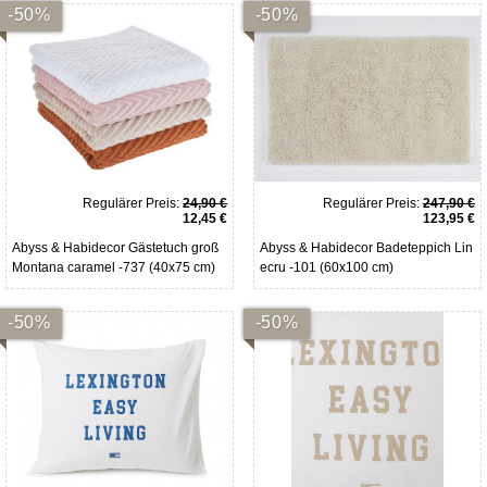
-50%
-50%
Regulärer Preis:
24,90 €
Regulärer Preis:
247,90 €
12,45 €
123,95 €
Abyss & Habidecor Gästetuch groß
Abyss & Habidecor Badeteppich Lin
Montana caramel -737 (40x75 cm)
ecru -101 (60x100 cm)
-50%
-50%