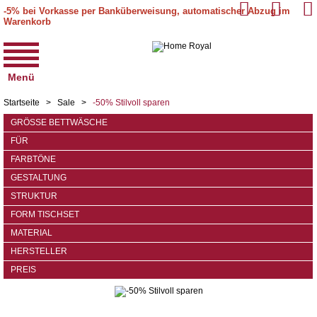
-5% bei Vorkasse per Banküberweisung, automatischer Abzug im
Warenkorb
Menü
Startseite
>
Sale
>
-50% Stilvoll sparen
GRÖSSE BETTWÄSCHE
FÜR
FARBTÖNE
GESTALTUNG
STRUKTUR
FORM TISCHSET
MATERIAL
HERSTELLER
PREIS