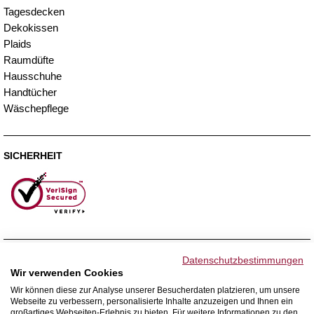
Tagesdecken
Dekokissen
Plaids
Raumdüfte
Hausschuhe
Handtücher
Wäschepflege
SICHERHEIT
ZAHLUNGSMETHODEN
Datenschutzbestimmungen
Wir verwenden Cookies
Wir können diese zur Analyse unserer Besucherdaten platzieren, um unsere
Webseite zu verbessern, personalisierte Inhalte anzuzeigen und Ihnen ein
WIR VERSENDEN MIT
großartiges Webseiten-Erlebnis zu bieten. Für weitere Informationen zu den