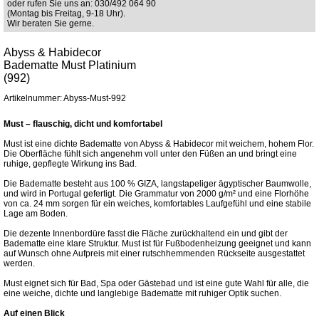
oder rufen Sie uns an: 030/492 064 90
(Montag bis Freitag, 9-18 Uhr).
Wir beraten Sie gerne.
Abyss & Habidecor
Badematte Must Platinium
(992)
Artikelnummer: Abyss-Must-992
Must – flauschig, dicht und komfortabel
Must ist eine dichte Badematte von Abyss & Habidecor mit weichem, hohem Flor.
Die Oberfläche fühlt sich angenehm voll unter den Füßen an und bringt eine
ruhige, gepflegte Wirkung ins Bad.
Die Badematte besteht aus 100 % GIZA, langstapeliger ägyptischer Baumwolle,
und wird in Portugal gefertigt. Die Grammatur von 2000 g/m² und eine Florhöhe
von ca. 24 mm sorgen für ein weiches, komfortables Laufgefühl und eine stabile
Lage am Boden.
Die dezente Innenbordüre fasst die Fläche zurückhaltend ein und gibt der
Badematte eine klare Struktur. Must ist für Fußbodenheizung geeignet und kann
auf Wunsch ohne Aufpreis mit einer rutschhemmenden Rückseite ausgestattet
werden.
Must eignet sich für Bad, Spa oder Gästebad und ist eine gute Wahl für alle, die
eine weiche, dichte und langlebige Badematte mit ruhiger Optik suchen.
Auf einen Blick