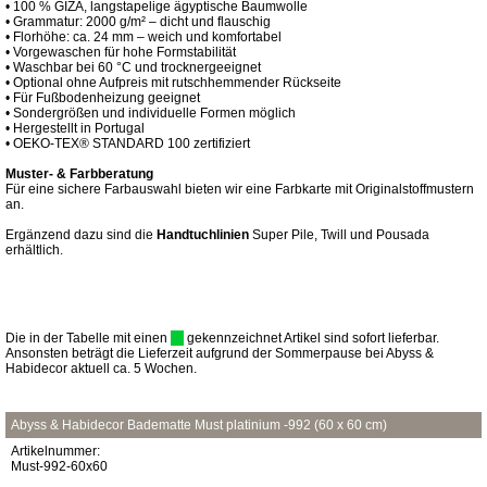
• 100 % GIZA, langstapelige ägyptische Baumwolle
• Grammatur: 2000 g/m² – dicht und flauschig
• Florhöhe: ca. 24 mm – weich und komfortabel
• Vorgewaschen für hohe Formstabilität
• Waschbar bei 60 °C und trocknergeeignet
• Optional ohne Aufpreis mit rutschhemmender Rückseite
• Für Fußbodenheizung geeignet
• Sondergrößen und individuelle Formen möglich
• Hergestellt in Portugal
• OEKO-TEX® STANDARD 100 zertifiziert
Muster- & Farbberatung
Für eine sichere Farbauswahl bieten wir eine Farbkarte mit Originalstoffmustern
an.
Ergänzend dazu sind die
Handtuchlinien
Super Pile, Twill und Pousada
erhältlich.
Die in der Tabelle mit einen
gekennzeichnet Artikel sind sofort lieferbar.
Ansonsten beträgt die Lieferzeit aufgrund der Sommerpause bei Abyss &
Habidecor aktuell ca. 5 Wochen.
Abyss & Habidecor Badematte Must platinium -992 (60 x 60 cm)
Artikelnummer:
Must-992-60x60