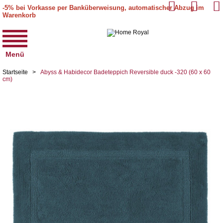
-5% bei Vorkasse per Banküberweisung, automatischer Abzug im
Warenkorb
Menü
Startseite
>
Abyss & Habidecor Badeteppich Reversible duck -320 (60 x 60
cm)