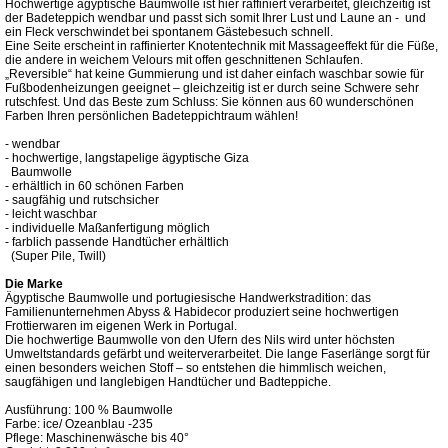
Hochwertige ägyptische Baumwolle ist hier raffiniert verarbeitet, gleichzeitig ist
der Badeteppich wendbar und passt sich somit Ihrer Lust und Laune an - und
ein Fleck verschwindet bei spontanem Gästebesuch schnell.
Eine Seite erscheint in raffinierter Knotentechnik mit Massageeffekt für die Füße,
die andere in weichem Velours mit offen geschnittenen Schlaufen.
„Reversible“ hat keine Gummierung und ist daher einfach waschbar sowie für
Fußbodenheizungen geeignet – gleichzeitig ist er durch seine Schwere sehr
rutschfest. Und das Beste zum Schluss: Sie können aus 60 wunderschönen
Farben Ihren persönlichen Badeteppichtraum wählen!
- wendbar
- hochwertige, langstapelige ägyptische Giza
Baumwolle
- erhältlich in 60 schönen Farben
- saugfähig und rutschsicher
- leicht waschbar
- individuelle Maßanfertigung möglich
- farblich passende Handtücher erhältlich
(Super Pile, Twill)
Die Marke
Ägyptische Baumwolle und portugiesische Handwerkstradition: das
Familienunternehmen Abyss & Habidecor produziert seine hochwertigen
Frottierwaren im eigenen Werk in Portugal.
Die hochwertige Baumwolle von den Ufern des Nils wird unter höchsten
Umweltstandards gefärbt und weiterverarbeitet. Die lange Faserlänge sorgt für
einen besonders weichen Stoff – so entstehen die himmlisch weichen,
saugfähigen und langlebigen Handtücher und Badteppiche.
Ausführung: 100 % Baumwolle
Farbe: ice/ Ozeanblau -235
Pflege: Maschinenwäsche bis 40°