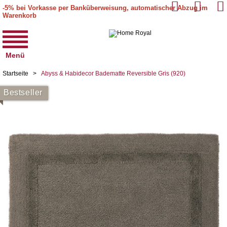
-5% bei Vorkasse per Banküberweisung, automatischer Abzug im
Warenkorb
Menü
Startseite
>
Abyss & Habidecor Badematte Reversible Gris (920)
Bestseller