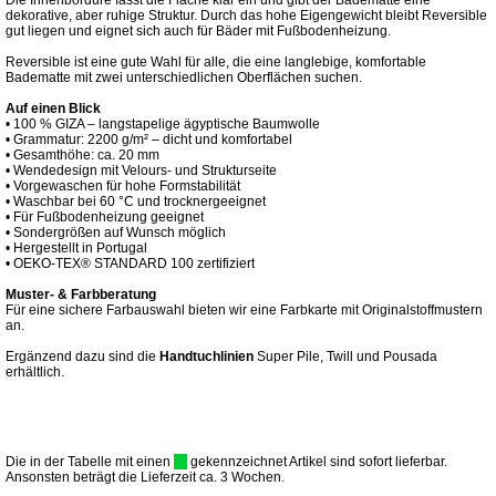
Die Innenbordüre fasst die Fläche klar ein und gibt der Badematte eine
dekorative, aber ruhige Struktur. Durch das hohe Eigengewicht bleibt Reversible
gut liegen und eignet sich auch für Bäder mit Fußbodenheizung.
Reversible ist eine gute Wahl für alle, die eine langlebige, komfortable
Badematte mit zwei unterschiedlichen Oberflächen suchen.
Auf einen Blick
• 100 % GIZA – langstapelige ägyptische Baumwolle
• Grammatur: 2200 g/m² – dicht und komfortabel
• Gesamthöhe: ca. 20 mm
• Wendedesign mit Velours- und Strukturseite
• Vorgewaschen für hohe Formstabilität
• Waschbar bei 60 °C und trocknergeeignet
• Für Fußbodenheizung geeignet
• Sondergrößen auf Wunsch möglich
• Hergestellt in Portugal
• OEKO-TEX® STANDARD 100 zertifiziert
Muster- & Farbberatung
Für eine sichere Farbauswahl bieten wir eine Farbkarte mit Originalstoffmustern
an.
Ergänzend dazu sind die
Handtuchlinien
Super Pile, Twill und Pousada
erhältlich.
Die in der Tabelle mit einen
gekennzeichnet Artikel sind sofort lieferbar.
Ansonsten beträgt die Lieferzeit ca. 3 Wochen.