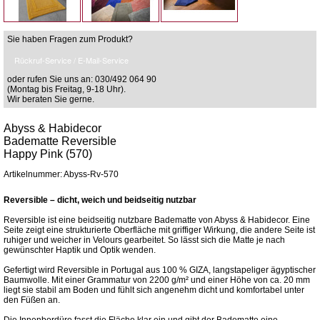
Sie haben Fragen zum Produkt?
Rückruf-Service / E-Mail-Service
oder rufen Sie uns an: 030/492 064 90
(Montag bis Freitag, 9-18 Uhr).
Wir beraten Sie gerne.
Abyss & Habidecor
Badematte Reversible
Happy Pink (570)
Artikelnummer: Abyss-Rv-570
Reversible – dicht, weich und beidseitig nutzbar
Reversible ist eine beidseitig nutzbare Badematte von Abyss & Habidecor. Eine
Seite zeigt eine strukturierte Oberfläche mit griffiger Wirkung, die andere Seite ist
ruhiger und weicher in Velours gearbeitet. So lässt sich die Matte je nach
gewünschter Haptik und Optik wenden.
Gefertigt wird Reversible in Portugal aus 100 % GIZA, langstapeliger ägyptischer
Baumwolle. Mit einer Grammatur von 2200 g/m² und einer Höhe von ca. 20 mm
liegt sie stabil am Boden und fühlt sich angenehm dicht und komfortabel unter
den Füßen an.