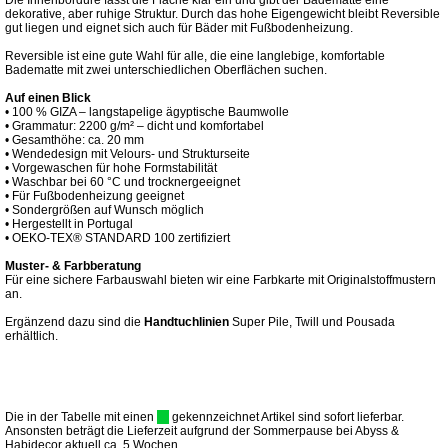
Die Innenbordüre fasst die Fläche klar ein und gibt der Badematte eine
dekorative, aber ruhige Struktur. Durch das hohe Eigengewicht bleibt Reversible
gut liegen und eignet sich auch für Bäder mit Fußbodenheizung.
Reversible ist eine gute Wahl für alle, die eine langlebige, komfortable
Badematte mit zwei unterschiedlichen Oberflächen suchen.
Auf einen Blick
• 100 % GIZA – langstapelige ägyptische Baumwolle
• Grammatur: 2200 g/m² – dicht und komfortabel
• Gesamthöhe: ca. 20 mm
• Wendedesign mit Velours- und Strukturseite
• Vorgewaschen für hohe Formstabilität
• Waschbar bei 60 °C und trocknergeeignet
• Für Fußbodenheizung geeignet
• Sondergrößen auf Wunsch möglich
• Hergestellt in Portugal
• OEKO-TEX® STANDARD 100 zertifiziert
Muster- & Farbberatung
Für eine sichere Farbauswahl bieten wir eine Farbkarte mit Originalstoffmustern
an.
Ergänzend dazu sind die
Handtuchlinien
Super Pile, Twill und Pousada
erhältlich.
Die in der Tabelle mit einen
gekennzeichnet Artikel sind sofort lieferbar.
Ansonsten beträgt die Lieferzeit aufgrund der Sommerpause bei Abyss &
Habidecor aktuell ca. 5 Wochen.