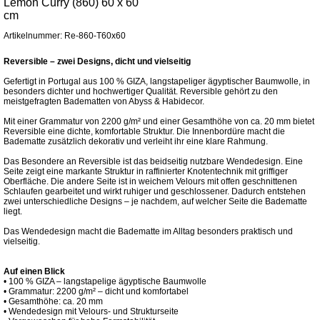
Lemon Curry (860) 60 x 60
cm
Artikelnummer: Re-860-T60x60
Reversible – zwei Designs, dicht und vielseitig
Gefertigt in Portugal aus 100 % GIZA, langstapeliger ägyptischer Baumwolle, in
besonders dichter und hochwertiger Qualität. Reversible gehört zu den
meistgefragten Badematten von Abyss & Habidecor.
Mit einer Grammatur von 2200 g/m² und einer Gesamthöhe von ca. 20 mm bietet
Reversible eine dichte, komfortable Struktur. Die Innenbordüre macht die
Badematte zusätzlich dekorativ und verleiht ihr eine klare Rahmung.
Das Besondere an Reversible ist das beidseitig nutzbare Wendedesign. Eine
Seite zeigt eine markante Struktur in raffinierter Knotentechnik mit griffiger
Oberfläche. Die andere Seite ist in weichem Velours mit offen geschnittenen
Schlaufen gearbeitet und wirkt ruhiger und geschlossener. Dadurch entstehen
zwei unterschiedliche Designs – je nachdem, auf welcher Seite die Badematte
liegt.
Das Wendedesign macht die Badematte im Alltag besonders praktisch und
vielseitig.
Auf einen Blick
• 100 % GIZA – langstapelige ägyptische Baumwolle
• Grammatur: 2200 g/m² – dicht und komfortabel
• Gesamthöhe: ca. 20 mm
• Wendedesign mit Velours- und Strukturseite