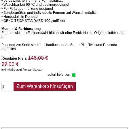
• Vorgewaschen für hohe Formstabilität
• Waschbar bei 60 °C und trocknergeeignet
• Für Fußbodenheizung geeignet
• Sondergrößen und individuelle Formen auf Wunsch möglich
• Hergestellt in Portugal
• OEKO-TEX® STANDARD 100 zertifiziert
Muster- & Farbberatung
Für eine sichere Farbauswahl bieten wir eine Farbkarte mit Originalstoffmustern
an.
Passend zur Serie sind die Handtuchserien Super Pile, Twill und Pousada
erhältlich.
145,00 €
Regulärer Preis:
99,00 €
inkl. MwSt. zzgl. Versandkosten
sofort lieferbar
Zum Warenkorb hinzufügen