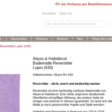
-5% bei Vorkasse per Banküberweis
Anmelden
Über uns
r
Raumdüfte
Wohnen
Marken
Neu
Shop the Loo
Reversible Lupin (430)
Abyss & Habidecor
Badematte Reversible
Lupin (430)
Artikelnummer: Abyss-Rv-430
Reversible – dicht, weich und beidseitig nutzbar
Reversible ist eine beidseitig nutzbare Badematte von
Abyss & Habidecor. Eine Seite zeigt eine strukturierte
Oberfläche mit griffiger Wirkung, die andere Seite ist
ruhiger und weicher in Velours gearbeitet. So lässt sich di
Matte je nach gewünschter Haptik und Optik wenden.
Gefertigt wird Reversible in Portugal aus 100 % GIZA,