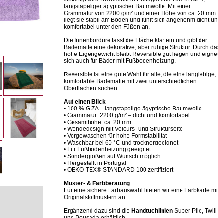
langstapeliger ägyptischer Baumwolle. Mit einer
Grammatur von 2200 g/m² und einer Höhe von ca. 20 mm
liegt sie stabil am Boden und fühlt sich angenehm dicht u
komfortabel unter den Füßen an.
Die Innenbordüre fasst die Fläche klar ein und gibt der
Badematte eine dekorative, aber ruhige Struktur. Durch da
hohe Eigengewicht bleibt Reversible gut liegen und eigne
sich auch für Bäder mit Fußbodenheizung.
Reversible ist eine gute Wahl für alle, die eine langlebige,
komfortable Badematte mit zwei unterschiedlichen
Oberflächen suchen.
Auf einen Blick
• 100 % GIZA – langstapelige ägyptische Baumwolle
• Grammatur: 2200 g/m² – dicht und komfortabel
• Gesamthöhe: ca. 20 mm
• Wendedesign mit Velours- und Strukturseite
• Vorgewaschen für hohe Formstabilität
• Waschbar bei 60 °C und trocknergeeignet
• Für Fußbodenheizung geeignet
• Sondergrößen auf Wunsch möglich
• Hergestellt in Portugal
• OEKO-TEX® STANDARD 100 zertifiziert
Muster- & Farbberatung
Für eine sichere Farbauswahl bieten wir eine Farbkarte mi
Originalstoffmustern an.
Ergänzend dazu sind die
Handtuchlinien
Super Pile, Twill
und Pousada erhältlich.