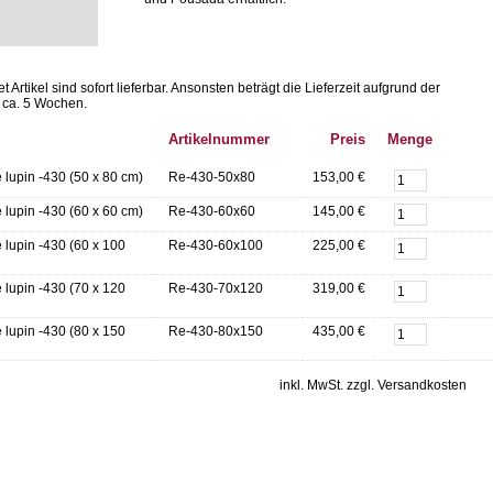
Artikel sind sofort lieferbar.
Ansonsten beträgt die Lieferzeit aufgrund der
 ca. 5 Wochen.
Artikelnummer
Preis
Menge
lupin -430 (50 x 80 cm)
Re-430-50x80
153,00 €
lupin -430 (60 x 60 cm)
Re-430-60x60
145,00 €
lupin -430 (60 x 100
Re-430-60x100
225,00 €
lupin -430 (70 x 120
Re-430-70x120
319,00 €
lupin -430 (80 x 150
Re-430-80x150
435,00 €
inkl. MwSt. zzgl. Versandkosten