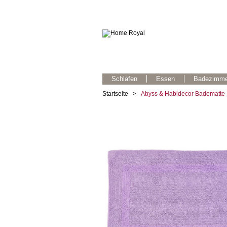
Schlafen
Essen
Badezimme
Startseite
>
Abyss & Habidecor Badematte 