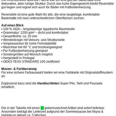
Die Innenbordüre fasst die Fläche klar ein und gibt der Badematte eine
dekorative, aber ruhige Struktur. Durch das hohe Eigengewicht bleibt Reversible
gut liegen und eignet sich auch für Bäder mit Fußbodenheizung.
Reversible ist eine gute Wahl für alle, die eine langlebige, komfortable
Badematte mit zwei unterschiedlichen Oberflächen suchen.
Auf einen Blick
• 100 % GIZA – langstapelige ägyptische Baumwolle
• Grammatur: 2200 g/m² – dicht und komfortabel
• Gesamthöhe: ca. 20 mm
• Wendedesign mit Velours- und Strukturseite
• Vorgewaschen für hohe Formstabilität
• Waschbar bei 60 °C und trocknergeeignet
• Für Fußbodenheizung geeignet
• Sondergrößen auf Wunsch möglich
• Hergestellt in Portugal
• OEKO-TEX® STANDARD 100 zertifiziert
Muster- & Farbberatung
Für eine sichere Farbauswahl bieten wir eine Farbkarte mit Originalstoffmustern
an.
Ergänzend dazu sind die
Handtuchlinien
Super Pile, Twill und Pousada
erhältlich.
Die in der Tabelle mit einen
gekennzeichnet Artikel sind sofort lieferbar.
Ansonsten beträgt die Lieferzeit aufgrund der Sommerpause bei Abyss &
Habidecor aktuell ca. 5 Wochen.