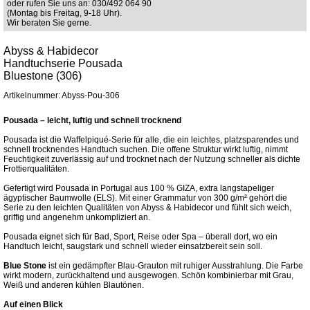
oder rufen Sie uns an: 030/492 064 90
(Montag bis Freitag, 9-18 Uhr).
Wir beraten Sie gerne.
Abyss & Habidecor
Handtuchserie Pousada
Bluestone (306)
Artikelnummer: Abyss-Pou-306
Pousada – leicht, luftig und schnell trocknend
Pousada ist die Waffelpiqué-Serie für alle, die ein leichtes, platzsparendes und
schnell trocknendes Handtuch suchen. Die offene Struktur wirkt luftig, nimmt
Feuchtigkeit zuverlässig auf und trocknet nach der Nutzung schneller als dichte
Frottierqualitäten.
Gefertigt wird Pousada in Portugal aus 100 % GIZA, extra langstapeliger
ägyptischer Baumwolle (ELS). Mit einer Grammatur von 300 g/m² gehört die
Serie zu den leichten Qualitäten von Abyss & Habidecor und fühlt sich weich,
griffig und angenehm unkompliziert an.
Pousada eignet sich für Bad, Sport, Reise oder Spa – überall dort, wo ein
Handtuch leicht, saugstark und schnell wieder einsatzbereit sein soll.
Blue Stone
ist ein gedämpfter Blau-Grauton mit ruhiger Ausstrahlung. Die Farbe
wirkt modern, zurückhaltend und ausgewogen. Schön kombinierbar mit Grau,
Weiß und anderen kühlen Blautönen.
Auf einen Blick