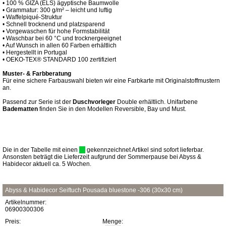
• 100 % GIZA (ELS) ägyptische Baumwolle
• Grammatur: 300 g/m² – leicht und luftig
• Waffelpiqué-Struktur
• Schnell trocknend und platzsparend
• Vorgewaschen für hohe Formstabilität
• Waschbar bei 60 °C und trocknergeeignet
• Auf Wunsch in allen 60 Farben erhältlich
• Hergestellt in Portugal
• OEKO-TEX® STANDARD 100 zertifiziert
Muster- & Farbberatung
Für eine sichere Farbauswahl bieten wir eine Farbkarte mit Originalstoffmustern
an.
Passend zur Serie ist der
Duschvorleger
Double erhältlich. Unifarbene
Badematten
finden Sie in den Modellen Reversible, Bay und Must.
Die in der Tabelle mit einen
gekennzeichnet Artikel sind sofort lieferbar.
Ansonsten beträgt die Lieferzeit aufgrund der Sommerpause bei Abyss &
Habidecor aktuell ca. 5 Wochen.
Abyss & Habidecor Seiftuch Pousada bluestone -306 (30x30 cm)
Artikelnummer:
06900300306
Preis:
Menge: