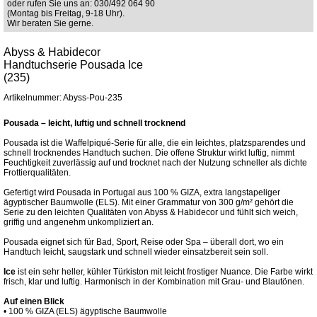
oder rufen Sie uns an: 030/492 064 90
(Montag bis Freitag, 9-18 Uhr).
Wir beraten Sie gerne.
Abyss & Habidecor
Handtuchserie Pousada Ice
(235)
Artikelnummer: Abyss-Pou-235
Pousada – leicht, luftig und schnell trocknend
Pousada ist die Waffelpiqué-Serie für alle, die ein leichtes, platzsparendes und
schnell trocknendes Handtuch suchen. Die offene Struktur wirkt luftig, nimmt
Feuchtigkeit zuverlässig auf und trocknet nach der Nutzung schneller als dichte
Frottierqualitäten.
Gefertigt wird Pousada in Portugal aus 100 % GIZA, extra langstapeliger
ägyptischer Baumwolle (ELS). Mit einer Grammatur von 300 g/m² gehört die
Serie zu den leichten Qualitäten von Abyss & Habidecor und fühlt sich weich,
griffig und angenehm unkompliziert an.
Pousada eignet sich für Bad, Sport, Reise oder Spa – überall dort, wo ein
Handtuch leicht, saugstark und schnell wieder einsatzbereit sein soll.
Ice
ist ein sehr heller, kühler Türkiston mit leicht frostiger Nuance. Die Farbe wirkt
frisch, klar und luftig. Harmonisch in der Kombination mit Grau- und Blautönen.
Auf einen Blick
• 100 % GIZA (ELS) ägyptische Baumwolle