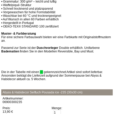
• Grammatur: 300 g/m² – leicht und luftig
• Waffelpiqué-Struktur
• Schnell trocknend und platzsparend
• Vorgewaschen für hohe Formstabilität
• Waschbar bei 60 °C und trocknergeeignet
• Auf Wunsch in allen 60 Farben erhältlich
• Hergestellt in Portugal
• OEKO-TEX® STANDARD 100 zertifiziert
Muster- & Farbberatung
Für eine sichere Farbauswahl bieten wir eine Farbkarte mit Originalstoffmustern
an.
Passend zur Serie ist der
Duschvorleger
Double erhältlich. Unifarbene
Badematten
finden Sie in den Modellen Reversible, Bay und Must.
Die in der Tabelle mit einen
gekennzeichnet Artikel sind sofort lieferbar.
Ansonsten beträgt die Lieferzeit aufgrund der Sommerpause bei Abyss &
Habidecor aktuell ca. 5 Wochen.
Abyss & Habidecor Seiftuch Pousada ice -235 (30x30 cm)
Artikelnummer:
06900300235
Preis:
Menge:
13,90 €