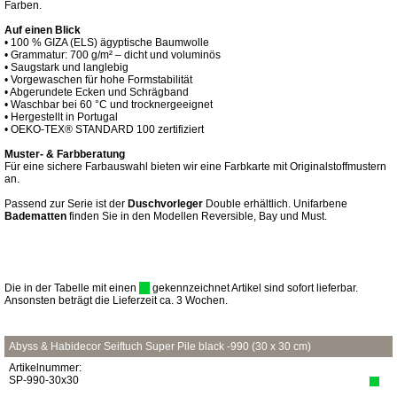
Farben.
Auf einen Blick
• 100 % GIZA (ELS) ägyptische Baumwolle
• Grammatur: 700 g/m² – dicht und voluminös
• Saugstark und langlebig
• Vorgewaschen für hohe Formstabilität
• Abgerundete Ecken und Schrägband
• Waschbar bei 60 °C und trocknergeeignet
• Hergestellt in Portugal
• OEKO-TEX® STANDARD 100 zertifiziert
Muster- & Farbberatung
Für eine sichere Farbauswahl bieten wir eine Farbkarte mit Originalstoffmustern
an.
Passend zur Serie ist der
Duschvorleger
Double erhältlich. Unifarbene
Badematten
finden Sie in den Modellen Reversible, Bay und Must.
Die in der Tabelle mit einen
gekennzeichnet Artikel sind sofort lieferbar.
Ansonsten beträgt die Lieferzeit ca. 3 Wochen.
Abyss & Habidecor Seiftuch Super Pile black -990 (30 x 30 cm)
Artikelnummer:
SP-990-30x30