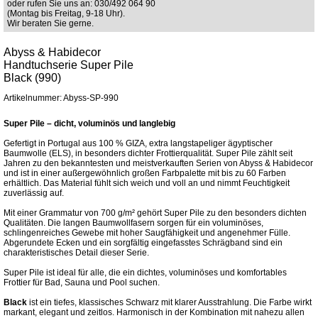
oder rufen Sie uns an: 030/492 064 90
(Montag bis Freitag, 9-18 Uhr).
Wir beraten Sie gerne.
Abyss & Habidecor
Handtuchserie Super Pile
Black (990)
Artikelnummer: Abyss-SP-990
Super Pile – dicht, voluminös und langlebig
Gefertigt in Portugal aus 100 % GIZA, extra langstapeliger ägyptischer
Baumwolle (ELS), in besonders dichter Frottierqualität. Super Pile zählt seit
Jahren zu den bekanntesten und meistverkauften Serien von Abyss & Habidecor
und ist in einer außergewöhnlich großen Farbpalette mit bis zu 60 Farben
erhältlich. Das Material fühlt sich weich und voll an und nimmt Feuchtigkeit
zuverlässig auf.
Mit einer Grammatur von 700 g/m² gehört Super Pile zu den besonders dichten
Qualitäten. Die langen Baumwollfasern sorgen für ein voluminöses,
schlingenreiches Gewebe mit hoher Saugfähigkeit und angenehmer Fülle.
Abgerundete Ecken und ein sorgfältig eingefasstes Schrägband sind ein
charakteristisches Detail dieser Serie.
Super Pile ist ideal für alle, die ein dichtes, voluminöses und komfortables
Frottier für Bad, Sauna und Pool suchen.
Black
ist ein tiefes, klassisches Schwarz mit klarer Ausstrahlung. Die Farbe wirkt
markant, elegant und zeitlos. Harmonisch in der Kombination mit nahezu allen