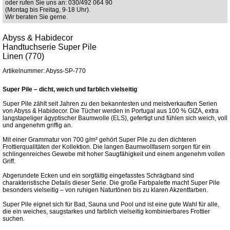
oder rufen Sie uns an: 030/492 064 90
(Montag bis Freitag, 9-18 Uhr).
Wir beraten Sie gerne.
Abyss & Habidecor
Handtuchserie Super Pile
Linen (770)
Artikelnummer: Abyss-SP-770
Super Pile – dicht, weich und farblich vielseitig
Super Pile zählt seit Jahren zu den bekanntesten und meistverkauften Serien
von Abyss & Habidecor. Die Tücher werden in Portugal aus 100 % GIZA, extra
langstapeliger ägyptischer Baumwolle (ELS), gefertigt und fühlen sich weich, voll
und angenehm griffig an.
Mit einer Grammatur von 700 g/m² gehört Super Pile zu den dichteren
Frottierqualitäten der Kollektion. Die langen Baumwollfasern sorgen für ein
schlingenreiches Gewebe mit hoher Saugfähigkeit und einem angenehm vollen
Griff.
Abgerundete Ecken und ein sorgfältig eingefasstes Schrägband sind
charakteristische Details dieser Serie. Die große Farbpalette macht Super Pile
besonders vielseitig – von ruhigen Naturtönen bis zu klaren Akzentfarben.
Super Pile eignet sich für Bad, Sauna und Pool und ist eine gute Wahl für alle,
die ein weiches, saugstarkes und farblich vielseitig kombinierbares Frottier
suchen.