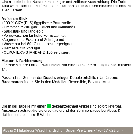
Linen
ist ein heller Naturton mit ruhiger und zeitloser Ausstrahlung. Die Farbe
wirkt weich, klar und zurückhaltend. Harmonisch in der Kombination mit nahezu
allen Farben.
Auf einen Blick
• 100 % GIZA (ELS) ägyptische Baumwolle
• Grammatur: 700 g/m² – dicht und voluminös
• Saugstark und langlebig
• Vorgewaschen für hohe Formstabilität
• Abgerundete Ecken und Schrägband
• Waschbar bei 60 °C und trocknergeeignet
• Hergestellt in Portugal
• OEKO-TEX® STANDARD 100 zertifiziert
Muster- & Farbberatung
Für eine sichere Farbauswahl bieten wir eine Farbkarte mit Originalstoffmustern
an.
Passend zur Serie ist der
Duschvorleger
Double erhältlich. Unifarbene
Badematten
finden Sie in den Modellen Reversible, Bay und Must.
Die in der Tabelle mit einen
gekennzeichnet Artikel sind sofort lieferbar.
Ansonsten beträgt die Lieferzeit aufgrund der Sommerpause bei Abyss &
Habidecor aktuell ca. 5 Wochen.
Abyss & Habidecor Waschhandschuh Super Pile Linen -770 (17 x 22 cm)