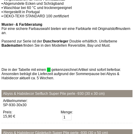
• Abgerundete Ecken und Schrägband
• Waschbar bei 60 °C und trocknergeeignet
• Hergestellt in Portugal
• OEKO-TEX® STANDARD 100 zertifiziert
Muster- & Farbberatung
Für eine sichere Farbauswahl bieten wir eine Farbkarte mit Originalstoffmustern
an.
Passend zur Serie ist der
Duschvorleger
Double erhältlich. Unifarbene
Badematten
finden Sie in den Modellen Reversible, Bay und Must.
Die in der Tabelle mit einen
gekennzeichnet Artikel sind sofort lieferbar.
Ansonsten beträgt die Lieferzeit aufgrund der Sommerpause bei Abyss &
Habidecor aktuell ca. 5 Wochen.
Abyss & Habidecor Seiftuch Super Pile perle -930 (30 x 30 cm)
Artikelnummer:
SP-930-30x30
Preis:
Menge:
15,90 €
Abyss & Habidecor Gästetuch Super Pile perle -930 (30 x 50 cm)