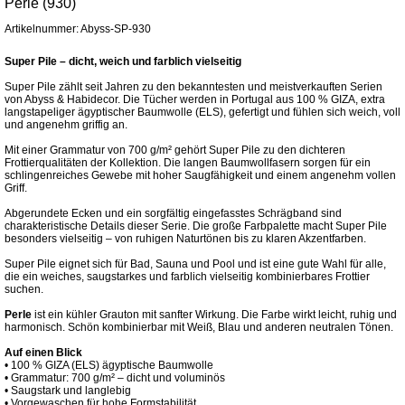
Perle (930)
Artikelnummer: Abyss-SP-930
Super Pile – dicht, weich und farblich vielseitig
Super Pile zählt seit Jahren zu den bekanntesten und meistverkauften Serien
von Abyss & Habidecor. Die Tücher werden in Portugal aus 100 % GIZA, extra
langstapeliger ägyptischer Baumwolle (ELS), gefertigt und fühlen sich weich, voll
und angenehm griffig an.
Mit einer Grammatur von 700 g/m² gehört Super Pile zu den dichteren
Frottierqualitäten der Kollektion. Die langen Baumwollfasern sorgen für ein
schlingenreiches Gewebe mit hoher Saugfähigkeit und einem angenehm vollen
Griff.
Abgerundete Ecken und ein sorgfältig eingefasstes Schrägband sind
charakteristische Details dieser Serie. Die große Farbpalette macht Super Pile
besonders vielseitig – von ruhigen Naturtönen bis zu klaren Akzentfarben.
Super Pile eignet sich für Bad, Sauna und Pool und ist eine gute Wahl für alle,
die ein weiches, saugstarkes und farblich vielseitig kombinierbares Frottier
suchen.
Perle
ist ein kühler Grauton mit sanfter Wirkung. Die Farbe wirkt leicht, ruhig und
harmonisch. Schön kombinierbar mit Weiß, Blau und anderen neutralen Tönen.
Auf einen Blick
• 100 % GIZA (ELS) ägyptische Baumwolle
• Grammatur: 700 g/m² – dicht und voluminös
• Saugstark und langlebig
• Vorgewaschen für hohe Formstabilität