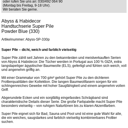
oder rufen Sie uns an: 030/492 064 90
(Montag bis Freitag, 9-18 Uhr).
Wir beraten Sie gerne.
Abyss & Habidecor
Handtuchserie Super Pile
Powder Blue (330)
Artikelnummer: Abyss-SP-330p
Super Pile – dicht, weich und farblich vielseitig
Super Pile zählt seit Jahren zu den bekanntesten und meistverkauften Serien
von Abyss & Habidecor. Die Tücher werden in Portugal aus 100 % GIZA, extra
langstapeliger ägyptischer Baumwolle (ELS), gefertigt und fühlen sich weich, voll
und angenehm griffig an.
Mit einer Grammatur von 700 g/m² gehört Super Pile zu den dichteren
Frottierqualitäten der Kollektion. Die langen Baumwollfasern sorgen für ein
schlingenreiches Gewebe mit hoher Saugfähigkeit und einem angenehm vollen
Griff.
Abgerundete Ecken und ein sorgfältig eingefasstes Schrägband sind
charakteristische Details dieser Serie. Die große Farbpalette macht Super Pile
besonders vielseitig – von ruhigen Naturtönen bis zu klaren Akzentfarben.
Super Pile eignet sich für Bad, Sauna und Pool und ist eine gute Wahl für alle,
die ein weiches, saugstarkes und farblich vielseitig kombinierbares Frottier
suchen.