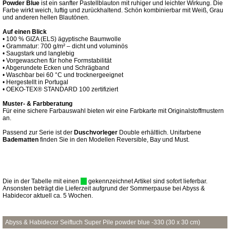
Powder Blue
ist ein sanfter Pastellblauton mit ruhiger und leichter Wirkung. Die
Farbe wirkt weich, luftig und zurückhaltend. Schön kombinierbar mit Weiß, Grau
und anderen hellen Blautönen.
Auf einen Blick
• 100 % GIZA (ELS) ägyptische Baumwolle
• Grammatur: 700 g/m² – dicht und voluminös
• Saugstark und langlebig
• Vorgewaschen für hohe Formstabilität
• Abgerundete Ecken und Schrägband
• Waschbar bei 60 °C und trocknergeeignet
• Hergestellt in Portugal
• OEKO-TEX® STANDARD 100 zertifiziert
Muster- & Farbberatung
Für eine sichere Farbauswahl bieten wir eine Farbkarte mit Originalstoffmustern
an.
Passend zur Serie ist der
Duschvorleger
Double erhältlich. Unifarbene
Badematten
finden Sie in den Modellen Reversible, Bay und Must.
Die in der Tabelle mit einen
gekennzeichnet Artikel sind sofort lieferbar.
Ansonsten beträgt die Lieferzeit aufgrund der Sommerpause bei Abyss &
Habidecor aktuell ca. 5 Wochen.
Abyss & Habidecor Seiftuch Super Pile powder blue -330 (30 x 30 cm)