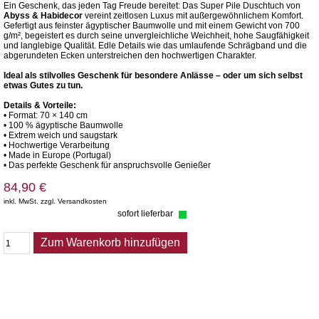
Ein Geschenk, das jeden Tag Freude bereitet: Das Super Pile Duschtuch von
Abyss & Habidecor
vereint zeitlosen Luxus mit außergewöhnlichem Komfort.
Gefertigt aus feinster ägyptischer Baumwolle und mit einem Gewicht von 700
g/m², begeistert es durch seine unvergleichliche Weichheit, hohe Saugfähigkeit
und langlebige Qualität. Edle Details wie das umlaufende Schrägband und die
abgerundeten Ecken unterstreichen den hochwertigen Charakter.
Ideal als stilvolles Geschenk für besondere Anlässe – oder um sich selbst
etwas Gutes zu tun.
Details & Vorteile:
• Format: 70 × 140 cm
• 100 % ägyptische Baumwolle
• Extrem weich und saugstark
• Hochwertige Verarbeitung
• Made in Europe (Portugal)
• Das perfekte Geschenk für anspruchsvolle Genießer
84,90 €
inkl. MwSt. zzgl. Versandkosten
sofort lieferbar
Zum Warenkorb hinzufügen