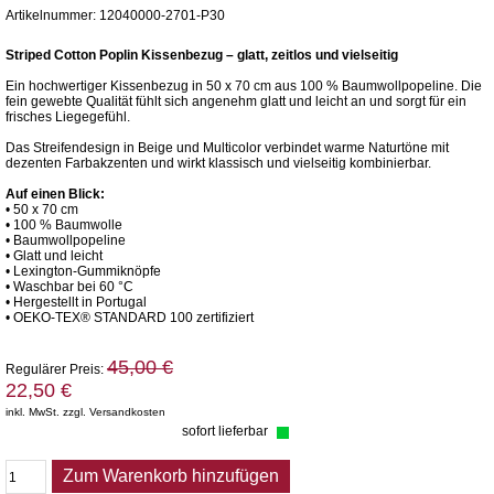
Artikelnummer: 12040000-2701-P30
Striped Cotton Poplin Kissenbezug – glatt, zeitlos und vielseitig
Ein hochwertiger Kissenbezug in 50 x 70 cm aus 100 % Baumwollpopeline. Die
fein gewebte Qualität fühlt sich angenehm glatt und leicht an und sorgt für ein
frisches Liegegefühl.
Das Streifendesign in Beige und Multicolor verbindet warme Naturtöne mit
dezenten Farbakzenten und wirkt klassisch und vielseitig kombinierbar.
Auf einen Blick:
• 50 x 70 cm
• 100 % Baumwolle
• Baumwollpopeline
• Glatt und leicht
• Lexington-Gummiknöpfe
• Waschbar bei 60 °C
• Hergestellt in Portugal
• OEKO-TEX® STANDARD 100 zertifiziert
45,00 €
Regulärer Preis:
22,50 €
inkl. MwSt. zzgl. Versandkosten
sofort lieferbar
Zum Warenkorb hinzufügen