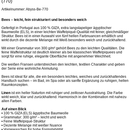
(770)
Artikelnummer: Abyss-Be-770
Bees – leicht, fein strukturiert und besonders weich
Gefertigt in Portugal aus 100 % GIZA, extra langstapeliger ägyptischer
Baumwolle (ELS), in einer leichten Waffelpiqué-Qualität mit feiner, gleichmäßiger
Struktur. Bees ist in einer Auswahl von fünf hellen Farbnuancen erhältlich und
wirkt durch die dezente Melange mit Weiß besonders weich und zurückhaltend.
Mit einer Grammatur von 300 g/m² gehört Bees zu den leichten Qualitäten. Die
feine Waffelstruktur ist deutlich kleiner als bei klassischen Waffelpiquees und
sorgt für eine ruhige, elegante Oberfläche mit angenehmer Weichheit.
Die weißen Fransen unterstreichen den leichten, textilen Charakter und geben
der Serie eine wohnliche Anmutung.
Bees ist ideal für alle, die ein besonders leichtes, weiches und zurückhaltendes
Handtuch suchen – im Bad, im Spa oder als sanfte Ergänzung zu ruhigen, hellen
Raumkonzepten.
Linen
ist ein heller Naturton mit ruhiger und zeitloser Ausstrahlung. Die Farbe
wirkt weich, klar und zurückhaltend. Harmonisch in der Kombination mit nahezu
allen Farben.
Auf einen Blick
• 100 % GIZA (ELS) ägyptische Baumwolle
• Grammatur: 300 g/m² – leicht und weich
• Feine Waffelpiqué-Struktur
• Dezente Melange mit weißer Nuance
• Vorgewaschen für hohe Formstabilität