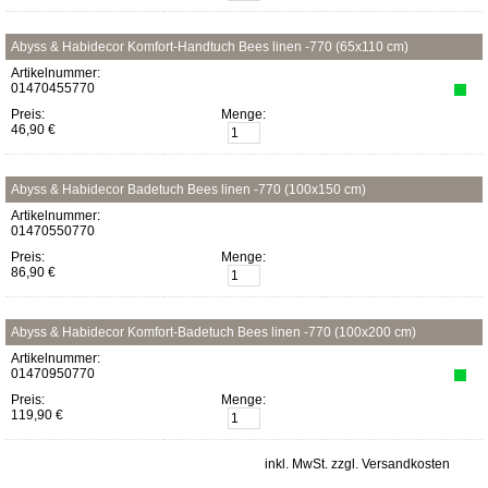
Abyss & Habidecor Komfort-Handtuch Bees linen -770 (65x110 cm)
Artikelnummer:
01470455770
Preis:
Menge:
46,90 €
Abyss & Habidecor Badetuch Bees linen -770 (100x150 cm)
Artikelnummer:
01470550770
Preis:
Menge:
86,90 €
Abyss & Habidecor Komfort-Badetuch Bees linen -770 (100x200 cm)
Artikelnummer:
01470950770
Preis:
Menge:
119,90 €
inkl. MwSt. zzgl. Versandkosten