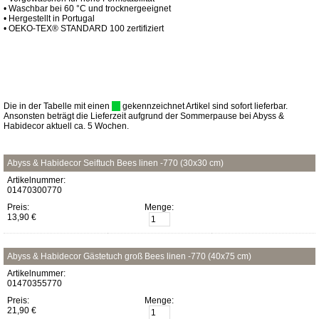
• Waschbar bei 60 °C und trocknergeeignet
• Hergestellt in Portugal
• OEKO-TEX® STANDARD 100 zertifiziert
Die in der Tabelle mit einen
gekennzeichnet Artikel sind sofort lieferbar.
Ansonsten beträgt die Lieferzeit aufgrund der Sommerpause bei Abyss &
Habidecor aktuell ca. 5 Wochen.
Abyss & Habidecor Seiftuch Bees linen -770 (30x30 cm)
Artikelnummer:
01470300770
Preis:
Menge:
13,90 €
Abyss & Habidecor Gästetuch groß Bees linen -770 (40x75 cm)
Artikelnummer:
01470355770
Preis:
Menge:
21,90 €