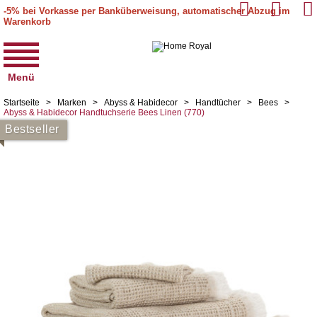
-5% bei Vorkasse per Banküberweisung, automatischer Abzug im
Warenkorb
Menü
Startseite
>
Marken
>
Abyss & Habidecor
>
Handtücher
>
Bees
>
Abyss & Habidecor Handtuchserie Bees Linen (770)
Bestseller