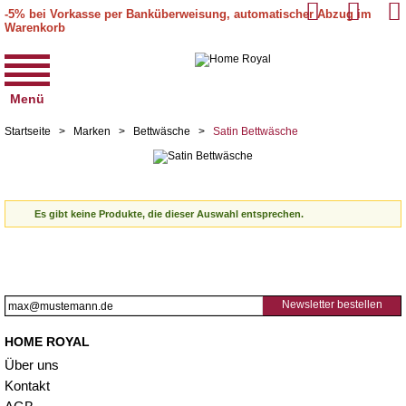
-5% bei Vorkasse per Banküberweisung, automatischer Abzug im
Warenkorb
Menü
Startseite
>
Marken
>
Bettwäsche
>
Satin Bettwäsche
Es gibt keine Produkte, die dieser Auswahl entsprechen.
Newsletter bestellen
HOME ROYAL
Über uns
Kontakt