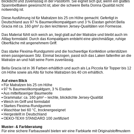
blickdicht und zuverlässig in der Passform. Sie eignet sich gut, wenn ein glattes
Spannbettlaken gewünscht ist, aber die schwere Bella Donna Qualität nicht
notwendig ist.
Diese Ausführung ist für Matratzen bis 25 cm Höhe gemacht. Gefertigt in
Deutschland aus 97 % Baumwollkompaktgarn und 3 % Elastan gehört Bella
Gracia mit ca. 160 g/m² zu den leichteren Jersey-Qualitäten von Formesse.
Das Material fühlt sich weich an, liegt glatt auf der Matratze und bleibt auch im
Alltag formstabil. Durch das Kompaktgarn entsteht eine gleichmäßige, ruhige
Oberfläche mit angenehmem Griff.
Das starke Flexima-Rundgummi und die hochwertige Konfektion unterstützen
einen passgenauen Sitz. Einmal bezogen, passt sich das Laken faltenfrei an die
Matratze an und hält seine Form zuverlässig.
Bella Gracia ist in 36 Farben erhältlich und auch als La Piccola für Topper bis 12
cm Höhe sowie als Alto für hohe Matratzen bis 40 cm erhältlich.
Auf einen Blick
• Für Matratzen bis 25 cm Höhe
• 97 % Baumwollkompaktgarn, 3 % Elastan
• Aus mittelfaseriger Baumwolle
• Grammatur: ca. 160 g/m² – leichte, blickdichte Jersey-Qualität
• Weich im Griff und formstabil
• Starkes Flexima-Rundgummi
• Waschbar bei 60 °C, trocknergeeignet
• Hergestellt in Deutschland
• OEKO-TEX® STANDARD 100 zertifiziert
Muster- & Farbberatung
Für eine sichere Farbauswahl bieten wir eine Farbkarte mit Originalstoffmustern