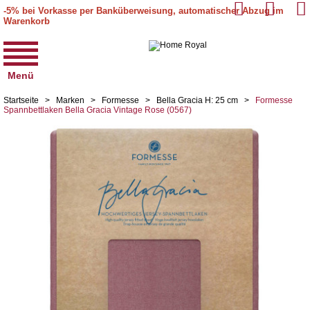
-5% bei Vorkasse per Banküberweisung, automatischer Abzug im
Warenkorb
Menü
Startseite
>
Marken
>
Formesse
>
Bella Gracia H: 25 cm
>
Formesse
Spannbettlaken Bella Gracia Vintage Rose (0567)