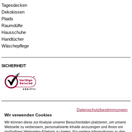
Tagesdecken
Dekokissen
Plaids
Raumdüfte
Hausschuhe
Handtücher
Wäschepflege
SICHERHEIT
ZAHLUNGSMETHODEN
Datenschutzbestimmungen
Wir verwenden Cookies
Wir können diese zur Analyse unserer Besucherdaten platzieren, um unsere
Webseite zu verbessern, personalisierte Inhalte anzuzeigen und Ihnen ein
WIR VERSENDEN MIT
großartiges Webseiten-Erlebnis zu bieten. Für weitere Informationen zu den