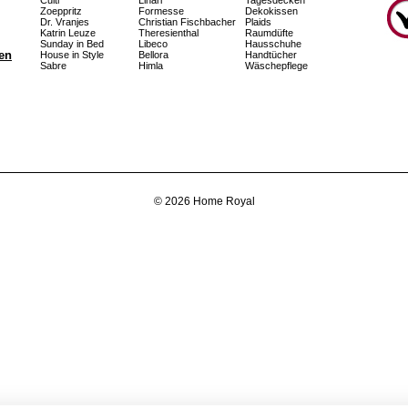
Culti
Linari
Tagesdecken
Zoeppritz
Formesse
Dekokissen
Dr. Vranjes
Christian Fischbacher
Plaids
Katrin Leuze
Theresienthal
Raumdüfte
Sunday in Bed
Libeco
Hausschuhe
fen
House in Style
Bellora
Handtücher
Sabre
Himla
Wäschepflege
© 2026 Home Royal