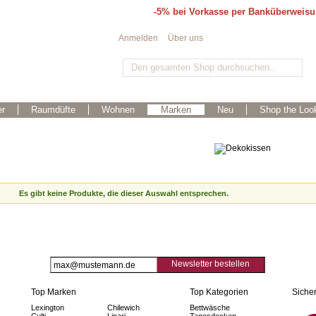
-5% bei Vorkasse per Banküberweis
Anmelden
Über uns
r
Raumdüfte
Wohnen
Marken
Neu
Shop the Loo
Es gibt keine Produkte, die dieser Auswahl entsprechen.
Newsletter bestellen
Top Marken
Top Kategorien
Sicher
Lexington
Chilewich
Bettwäsche