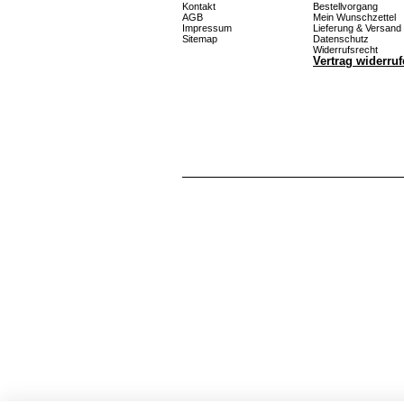
Kontakt
Bestellvorgang
AGB
Mein Wunschzettel
Impressum
Lieferung & Versand
Sitemap
Datenschutz
Widerrufsrecht
Vertrag widerru