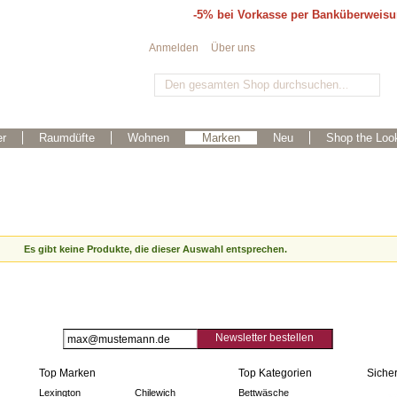
-5% bei Vorkasse per Banküberweis
Anmelden
Über uns
r
Raumdüfte
Wohnen
Marken
Neu
Shop the Loo
Es gibt keine Produkte, die dieser Auswahl entsprechen.
Newsletter bestellen
Top Marken
Top Kategorien
Sicher
Lexington
Chilewich
Bettwäsche