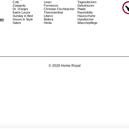
Culti
Linari
Tagesdecken
Zoeppritz
Formesse
Dekokissen
Dr. Vranjes
Christian Fischbacher
Plaids
Katrin Leuze
Theresienthal
Raumdüfte
Sunday in Bed
Libeco
Hausschuhe
fen
House in Style
Bellora
Handtücher
Sabre
Himla
Wäschepflege
© 2026 Home Royal