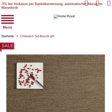
-5% bei Vorkasse per Banküberweisung, automatischer Abzug im
Warenkorb
Menü
Startseite
>
Chilewich Set Bouclé gilt
SALE