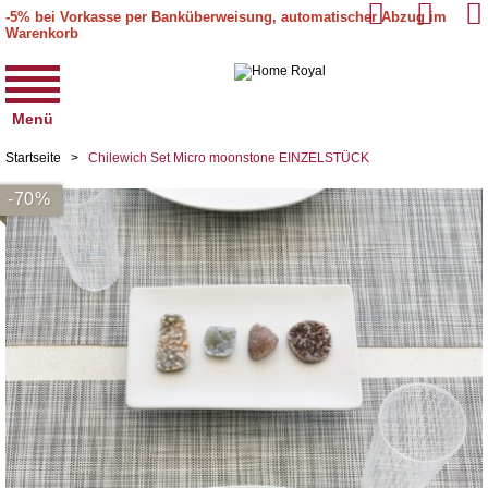
-5% bei Vorkasse per Banküberweisung, automatischer Abzug im
Warenkorb
Menü
Startseite
>
Chilewich Set Micro moonstone EINZELSTÜCK
-70%