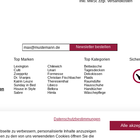
inkl. MwSt. zzgl. Versandkosten
Newsletter bestellen
Top Marken
Top Kategorien
Sicher
Lexington
Chilewich
Bettwäsche
Culti
Linari
Tagesdecken
Zoeppritz
Formesse
Dekokissen
Dr. Vranjes
Christian Fischbacher
Plaids
Katrin Leuze
Theresienthal
Raumdüfte
Sunday in Bed
Libeco
Hausschuhe
fen
House in Style
Bellora
Handtücher
Sabre
Himla
Wäschepflege
Datenschutzbestimmungen
Alle akze
seite zu verbessern, personalisierte Inhalte anzuzeigen
onen zu den von uns verwendeten Cookies öffnen Sie die
© 2026 Home Royal