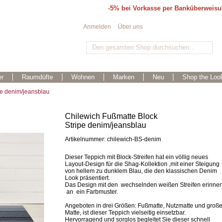
-5% bei Vorkasse per Banküberweis
Anmelden
Über uns
r
Raumdüfte
Wohnen
Marken
Neu
Shop the Loo
pe denim/jeansblau
Chilewich Fußmatte Block
Stripe denim/jeansblau
Artikelnummer: chilewich-BS-denim
Dieser Teppich mit Block-Streifen hat ein völlig neues
Layout-Design für die Shag-Kollektion ,mit einer Steigung
von hellem zu dunklem Blau, die den klassischen Denim
Look präsentiert.
Das Design mit den wechselnden weißen Streifen erinner
an ein Farbmuster.
Angeboten in drei Größen: Fußmatte, Nutzmatte und groß
Matte, ist dieser Teppich vielseitig einsetzbar.
Hervorragend und sorglos begleitet Sie dieser schnell