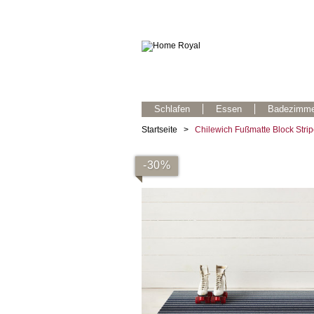
Schlafen
Essen
Badezimme
Startseite
>
Chilewich Fußmatte Block Stri
-30%