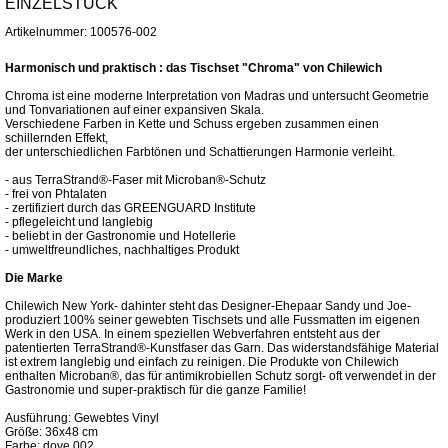
EINZELSTÜCK
Artikelnummer: 100576-002
Harmonisch und praktisch : das Tischset "Chroma" von Chilewich
Chroma ist eine moderne Interpretation von Madras und untersucht Geometrie
und Tonvariationen auf einer expansiven Skala.
Verschiedene Farben in Kette und Schuss ergeben zusammen einen
schillernden Effekt,
der unterschiedlichen Farbtönen und Schattierungen Harmonie verleiht.
- aus TerraStrand®-Faser mit Microban®-Schutz
- frei von Phtalaten
- zertifiziert durch das GREENGUARD Institute
- pflegeleicht und langlebig
- beliebt in der Gastronomie und Hotellerie
- umweltfreundliches, nachhaltiges Produkt
Die Marke
Chilewich New York- dahinter steht das Designer-Ehepaar Sandy und Joe-
produziert 100% seiner gewebten Tischsets und alle Fussmatten im eigenen
Werk in den USA. In einem speziellen Webverfahren entsteht aus der
patentierten TerraStrand®-Kunstfaser das Garn. Das widerstandsfähige Material
ist extrem langlebig und einfach zu reinigen. Die Produkte von Chilewich
enthalten Microban®, das für antimikrobiellen Schutz sorgt- oft verwendet in der
Gastronomie und super-praktisch für die ganze Familie!
Ausführung: Gewebtes Vinyl
Größe: 36x48 cm
Farbe: dove 002