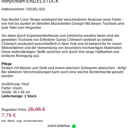
ivory/cream EINZELSTÜCK
Artikelnummer: 100381-002
Das Modell Color Tempo verkörpert die verschiedenen Nuancen einer Farbe -
von hell bis dunkel im stilvollen Blockstreifen-Design! Mit diesen Tischsets wird
jede Tafel zum Hingucker.
Vor allem durch Experimentierfreude und zahlreiche kreative Ideen sind die
gewebten Tischsets von Erfinderin Sandy Chilewich weltweit so beliebt.
Chilewich produziert ausschließlich in New York und ist bekannt für ihr neues
Webverfahren und die Verwendung von besonders hochwertigen Materialien.
Diese widerständigen Stoffe zeichnen sich durch ihre lange Haltbarkeit und
einfache Reinigung aus.
Pflege
Einfach mit Wasser und Seife und einem weichem Schwamm abwischen - fertig!
Bei stärkeren Verschmutzungen kann auch eine weiche Borstenbürste genutzt
werden.
Ausführung: Vinyl
Farbe: cream
Größe: 36 x 48 cm
Liefermenge: 1 Stück
25,95 €
Regulärer Preis:
7,79 €
inkl. MwSt. zzgl. Versandkosten
sofort lieferbar