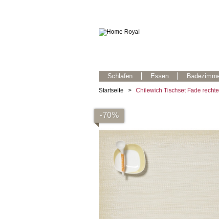
Schlafen
Essen
Badezimme
Startseite
>
Chilewich Tischset Fade rech
-70%