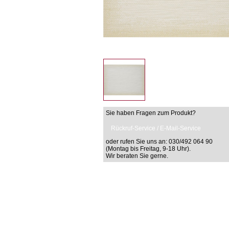
Sie haben Fragen zum Produkt?
Rückruf-Service / E-Mail-Service
oder rufen Sie uns an: 030/492 064 90
(Montag bis Freitag, 9-18 Uhr).
Wir beraten Sie gerne.