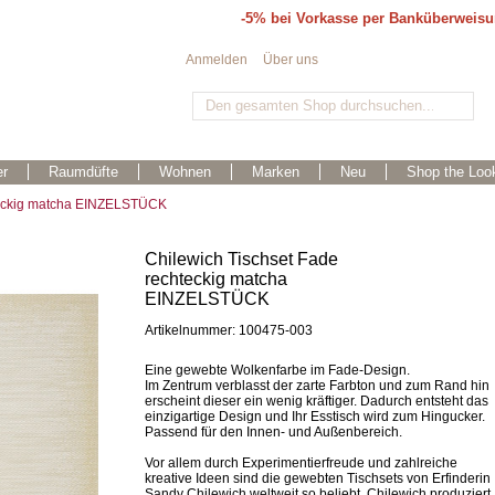
-5% bei Vorkasse per Banküberweis
Anmelden
Über uns
r
Raumdüfte
Wohnen
Marken
Neu
Shop the Loo
teckig matcha EINZELSTÜCK
Chilewich Tischset Fade
rechteckig matcha
EINZELSTÜCK
Artikelnummer: 100475-003
Eine gewebte Wolkenfarbe im Fade-Design.
Im Zentrum verblasst der zarte Farbton und zum Rand hin
erscheint dieser ein wenig kräftiger. Dadurch entsteht das
einzigartige Design und Ihr Esstisch wird zum Hingucker.
Passend für den Innen- und Außenbereich.
Vor allem durch Experimentierfreude und zahlreiche
kreative Ideen sind die gewebten Tischsets von Erfinderin
Sandy Chilewich weltweit so beliebt. Chilewich produziert