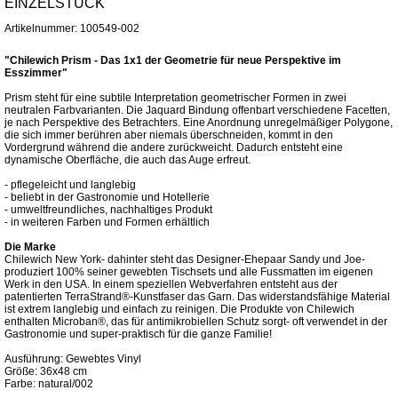
EINZELSTÜCK
Artikelnummer: 100549-002
"Chilewich Prism - Das 1x1 der Geometrie für neue Perspektive im
Esszimmer"
Prism steht für eine subtile Interpretation geometrischer Formen in zwei
neutralen Farbvarianten. Die Jaquard Bindung offenbart verschiedene Facetten,
je nach Perspektive des Betrachters. Eine Anordnung unregelmäßiger Polygone,
die sich immer berühren aber niemals überschneiden, kommt in den
Vordergrund während die andere zurückweicht. Dadurch entsteht eine
dynamische Oberfläche, die auch das Auge erfreut.
- pflegeleicht und langlebig
- beliebt in der Gastronomie und Hotellerie
- umweltfreundliches, nachhaltiges Produkt
- in weiteren Farben und Formen erhältlich
Die Marke
Chilewich New York- dahinter steht das Designer-Ehepaar Sandy und Joe-
produziert 100% seiner gewebten Tischsets und alle Fussmatten im eigenen
Werk in den USA. In einem speziellen Webverfahren entsteht aus der
patentierten TerraStrand®-Kunstfaser das Garn. Das widerstandsfähige Material
ist extrem langlebig und einfach zu reinigen. Die Produkte von Chilewich
enthalten Microban®, das für antimikrobiellen Schutz sorgt- oft verwendet in der
Gastronomie und super-praktisch für die ganze Familie!
Ausführung: Gewebtes Vinyl
Größe: 36x48 cm
Farbe: natural/002