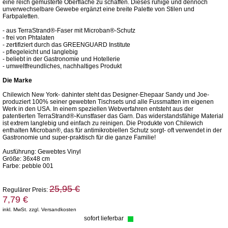
eine reich gemusterte Oberfläche zu schaffen. Dieses ruhige und dennoch
unverwechselbare Gewebe ergänzt eine breite Palette von Stilen und
Farbpaletten.
- aus TerraStrand®-Faser mit Microban®-Schutz
- frei von Phtalaten
- zertifiziert durch das GREENGUARD Institute
- pflegeleicht und langlebig
- beliebt in der Gastronomie und Hotellerie
- umweltfreundliches, nachhaltiges Produkt
Die Marke
Chilewich New York- dahinter steht das Designer-Ehepaar Sandy und Joe-
produziert 100% seiner gewebten Tischsets und alle Fussmatten im eigenen
Werk in den USA. In einem speziellen Webverfahren entsteht aus der
patentierten TerraStrand®-Kunstfaser das Garn. Das widerstandsfähige Material
ist extrem langlebig und einfach zu reinigen. Die Produkte von Chilewich
enthalten Microban®, das für antimikrobiellen Schutz sorgt- oft verwendet in der
Gastronomie und super-praktisch für die ganze Familie!
Ausführung: Gewebtes Vinyl
Größe: 36x48 cm
Farbe: pebble 001
25,95 €
Regulärer Preis:
7,79 €
inkl. MwSt. zzgl. Versandkosten
sofort lieferbar