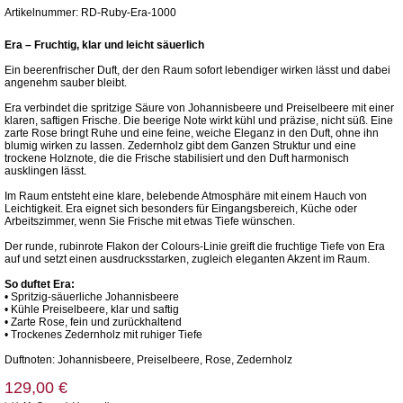
Artikelnummer: RD-Ruby-Era-1000
Era – Fruchtig, klar und leicht säuerlich
Ein beerenfrischer Duft, der den Raum sofort lebendiger wirken lässt und dabei
angenehm sauber bleibt.
Era verbindet die spritzige Säure von Johannisbeere und Preiselbeere mit einer
klaren, saftigen Frische. Die beerige Note wirkt kühl und präzise, nicht süß. Eine
zarte Rose bringt Ruhe und eine feine, weiche Eleganz in den Duft, ohne ihn
blumig wirken zu lassen. Zedernholz gibt dem Ganzen Struktur und eine
trockene Holznote, die die Frische stabilisiert und den Duft harmonisch
ausklingen lässt.
Im Raum entsteht eine klare, belebende Atmosphäre mit einem Hauch von
Leichtigkeit. Era eignet sich besonders für Eingangsbereich, Küche oder
Arbeitszimmer, wenn Sie Frische mit etwas Tiefe wünschen.
Der runde, rubinrote Flakon der Colours-Linie greift die fruchtige Tiefe von Era
auf und setzt einen ausdrucksstarken, zugleich eleganten Akzent im Raum.
So duftet Era:
• Spritzig-säuerliche Johannisbeere
• Kühle Preiselbeere, klar und saftig
• Zarte Rose, fein und zurückhaltend
• Trockenes Zedernholz mit ruhiger Tiefe
Duftnoten: Johannisbeere, Preiselbeere, Rose, Zedernholz
129,00 €