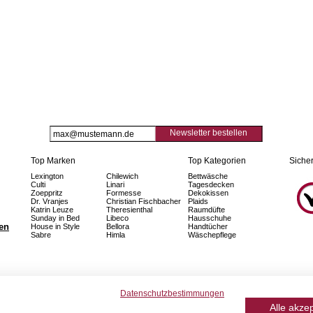
Newsletter bestellen
Top Marken
Top Kategorien
Sicher
Lexington
Chilewich
Bettwäsche
Culti
Linari
Tagesdecken
Zoeppritz
Formesse
Dekokissen
Dr. Vranjes
Christian Fischbacher
Plaids
Katrin Leuze
Theresienthal
Raumdüfte
Sunday in Bed
Libeco
Hausschuhe
fen
House in Style
Bellora
Handtücher
Sabre
Himla
Wäschepflege
Datenschutzbestimmungen
Alle akze