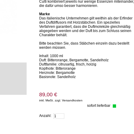
Culti kombiniert jeweils nur wenige Essenzen miteinander,
die dafür umso besser harmonieren.
Marke
Das italienische Unternehmen gilt weithin als der Erfinder
des Duftdiffusors mit Holzstäbchen. Ein spezielles
Verfahren garantiert, dass die Duftmoleküle gleichmäßig
abgegeben werden und der Duft bis zum Schluss seinen
Charakter behält.
Bitte beachten Sie, dass Stäbchen einzeln dazu bestellt
werden müssen.
Inhalt: 1000 ml
Duft: Bitterorange, Bergamotte, Sandelholz
Duftfamilie: citrusartig, frisch, holzig
Kopfnote: Bitterorange
Herznote: Bergamotte
Basisnote: Sandelholz
89,00 €
inkl. MwSt. zzgl. Versandkosten
sofort lieferbar
Zum Warenkorb hinzufügen
Anzahl: