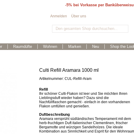
-5% bei Vorkasse per Banküberweis
Anmelden
Über uns
r
Raumdüfte
Wohnen
Marken
Neu
Shop the Loo
Culti Refill Aramara 1000 ml
Artikelnummer: CUL-Refill-Aram
Refill
Ihr schöner Culti-Flakon ist leer und Sie möchten Ihren
Lieblingsduft wieder haben? Dazu sind die
Nachfüllflaschen gemacht - einfach in den vorhandenen
Flakon umfüllen und genießen.
Duftbeschreibung
Aramara versprüht südländisches Temperament mit dem
herb-fruchtigen Duft italienischer Clementinen, frischer
Bergamotte und würzigen Sandelholzes. Die ideale
Kombination aus Sinnlichkeit und Esprit für den Wohnrau