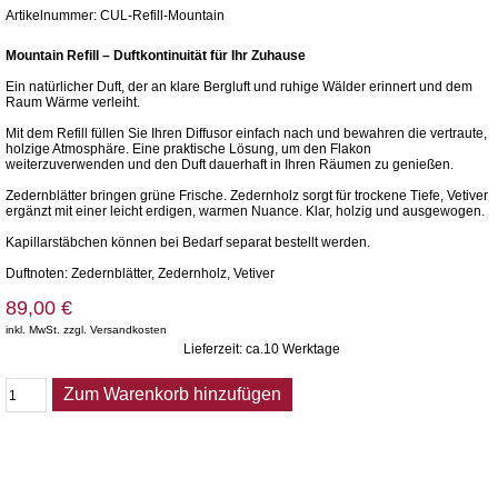
Artikelnummer: CUL-Refill-Mountain
Mountain Refill – Duftkontinuität für Ihr Zuhause
Ein natürlicher Duft, der an klare Bergluft und ruhige Wälder erinnert und dem
Raum Wärme verleiht.
Mit dem Refill füllen Sie Ihren Diffusor einfach nach und bewahren die vertraute,
holzige Atmosphäre. Eine praktische Lösung, um den Flakon
weiterzuverwenden und den Duft dauerhaft in Ihren Räumen zu genießen.
Zedernblätter bringen grüne Frische. Zedernholz sorgt für trockene Tiefe, Vetiver
ergänzt mit einer leicht erdigen, warmen Nuance. Klar, holzig und ausgewogen.
Kapillarstäbchen können bei Bedarf separat bestellt werden.
Duftnoten: Zedernblätter, Zedernholz, Vetiver
89,00 €
inkl. MwSt. zzgl. Versandkosten
Lieferzeit: ca.10 Werktage
Zum Warenkorb hinzufügen