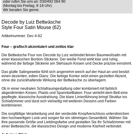
oder rufen Sie uns an: 030/492 064 90
(Montag bis Freitag, 9-18 Uhr).
Wir beraten Sie gerne.
Decode by Luiz Bettwäsche
Style Four Satin Mouse (62)
Artikelnummer: Dec-4-62
Four – grafisch akzentuiert und zeitlos klar
Die Bettwäsche Four von Decode by Luiz verbindet feinen Baumwollsatin mit
einer klassischen Bordon-Stickerei. Der weiße Fond wirkt klar und ruhig,
während die farbige Stickerei am Stehsaum Kissen und Decke präzise einrahmt.
Das glatte Satingewebe fühlt sich angenehm weich auf der Haut an und besitzt
einen dezenten, edlen Glanz. Die farbige Kontur setzt einen gezielten Akzent,
ohne die zurückhaltende Wirkung der Bettwäsche zu überlagern.
Ob in einer neutralen Schlafraumgestaltung oder kombiniert mit farblich
abgestimmten Kissen, Plaids und Spannbettlaken: Four verleiht dem Bett eine
gepflegte, klassische Ausstrahlung. Die klare Linienführung bringt Struktur ins
Schlafzimmer und lässt sich vielseitig mit weiteren Dessins und Farben
kombinieren.
Die sorgfältige Verarbeitung und der verdeckte Knopfverschluss unterstreichen
den hochwertigen Look und sorgen für ein stimmiges Gesamtbild. Wählen Sie
Ihre passende Größe und Lieblingsfarbe und gestalten Sie Ihr Schlafzimmer mit
einer Bettwäsche, die klassisches Design und moderne Klarheit verbindet.