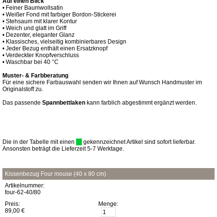
Auf einen Blick
• Feiner Baumwollsatin
• Weißer Fond mit farbiger Bordon-Stickerei
• Stehsaum mit klarer Kontur
• Weich und glatt im Griff
• Dezenter, eleganter Glanz
• Klassisches, vielseitig kombinierbares Design
• Jeder Bezug enthält einen Ersatzknopf
• Verdeckter Knopfverschluss
• Waschbar bei 40 °C
Muster- & Farbberatung
Für eine sichere Farbauswahl senden wir Ihnen auf Wunsch Handmuster im
Originalstoff zu.
Das passende
Spannbettlaken
kann farblich abgestimmt ergänzt werden.
Die in der Tabelle mit einen
gekennzeichnet Artikel sind sofort lieferbar.
Ansonsten beträgt die Lieferzeit 5-7 Werktage.
Kissenbezug Four mouse (40 x 80 cm)
Artikelnummer:
four-62-40/80
Preis:
Menge:
89,00 €