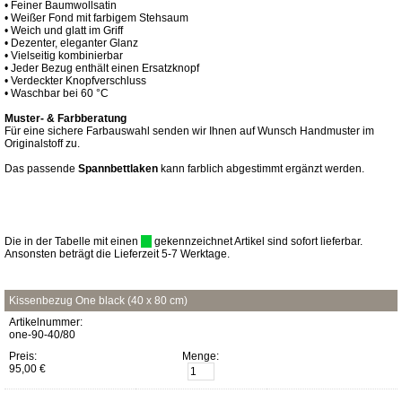
• Feiner Baumwollsatin
• Weißer Fond mit farbigem Stehsaum
• Weich und glatt im Griff
• Dezenter, eleganter Glanz
• Vielseitig kombinierbar
• Jeder Bezug enthält einen Ersatzknopf
• Verdeckter Knopfverschluss
• Waschbar bei 60 °C
Muster- & Farbberatung
Für eine sichere Farbauswahl senden wir Ihnen auf Wunsch Handmuster im
Originalstoff zu.
Das passende
Spannbettlaken
kann farblich abgestimmt ergänzt werden.
Die in der Tabelle mit einen
gekennzeichnet Artikel sind sofort lieferbar.
Ansonsten beträgt die Lieferzeit 5-7 Werktage.
Kissenbezug One black (40 x 80 cm)
Artikelnummer:
one-90-40/80
Preis:
Menge:
95,00 €