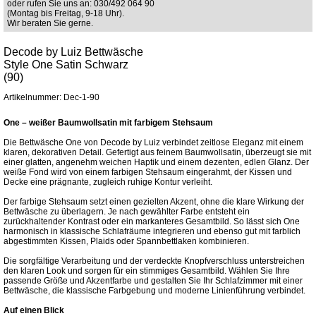
oder rufen Sie uns an: 030/492 064 90
(Montag bis Freitag, 9-18 Uhr).
Wir beraten Sie gerne.
Decode by Luiz Bettwäsche
Style One Satin Schwarz
(90)
Artikelnummer: Dec-1-90
One – weißer Baumwollsatin mit farbigem Stehsaum
Die Bettwäsche One von Decode by Luiz verbindet zeitlose Eleganz mit einem
klaren, dekorativen Detail. Gefertigt aus feinem Baumwollsatin, überzeugt sie mit
einer glatten, angenehm weichen Haptik und einem dezenten, edlen Glanz. Der
weiße Fond wird von einem farbigen Stehsaum eingerahmt, der Kissen und
Decke eine prägnante, zugleich ruhige Kontur verleiht.
Der farbige Stehsaum setzt einen gezielten Akzent, ohne die klare Wirkung der
Bettwäsche zu überlagern. Je nach gewählter Farbe entsteht ein
zurückhaltender Kontrast oder ein markanteres Gesamtbild. So lässt sich One
harmonisch in klassische Schlafräume integrieren und ebenso gut mit farblich
abgestimmten Kissen, Plaids oder Spannbettlaken kombinieren.
Die sorgfältige Verarbeitung und der verdeckte Knopfverschluss unterstreichen
den klaren Look und sorgen für ein stimmiges Gesamtbild. Wählen Sie Ihre
passende Größe und Akzentfarbe und gestalten Sie Ihr Schlafzimmer mit einer
Bettwäsche, die klassische Farbgebung und moderne Linienführung verbindet.
Auf einen Blick