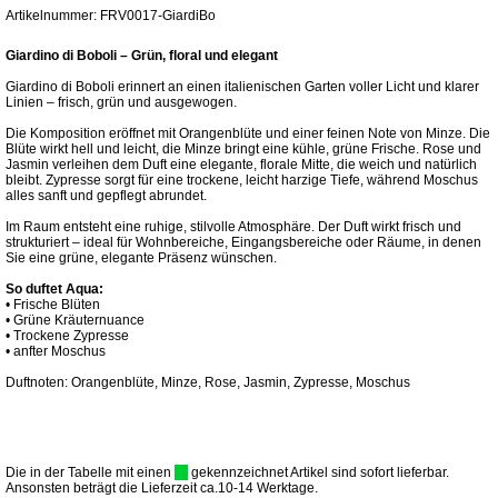
Artikelnummer: FRV0017-GiardiBo
Giardino di Boboli – Grün, floral und elegant
Giardino di Boboli erinnert an einen italienischen Garten voller Licht und klarer
Linien – frisch, grün und ausgewogen.
Die Komposition eröffnet mit Orangenblüte und einer feinen Note von Minze. Die
Blüte wirkt hell und leicht, die Minze bringt eine kühle, grüne Frische. Rose und
Jasmin verleihen dem Duft eine elegante, florale Mitte, die weich und natürlich
bleibt. Zypresse sorgt für eine trockene, leicht harzige Tiefe, während Moschus
alles sanft und gepflegt abrundet.
Im Raum entsteht eine ruhige, stilvolle Atmosphäre. Der Duft wirkt frisch und
strukturiert – ideal für Wohnbereiche, Eingangsbereiche oder Räume, in denen
Sie eine grüne, elegante Präsenz wünschen.
So duftet Aqua:
• Frische Blüten
• Grüne Kräuternuance
• Trockene Zypresse
• anfter Moschus
Duftnoten: Orangenblüte, Minze, Rose, Jasmin, Zypresse, Moschus
Die in der Tabelle mit einen
gekennzeichnet Artikel sind sofort lieferbar.
Ansonsten beträgt die Lieferzeit ca.10-14 Werktage.